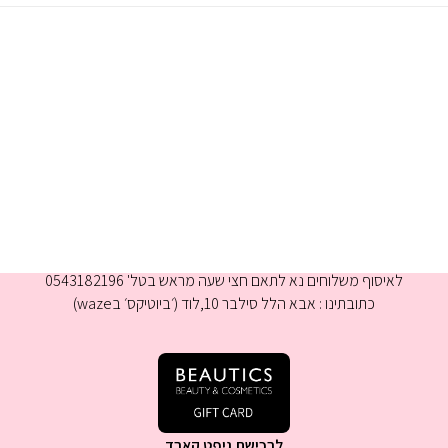
א-ה 9:00-16:00
לאיסוף משלוחים נא לתאם חצי שעה מראש בטל' 0543182196
כתובתינו : אבא הלל סילבר 10,לוד (׳ביוטיקס׳ בwaze)
לרכישת גיפט קארד