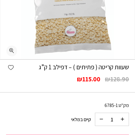
כמות שעוות קריטה ( פתיתים ) - דפילב 1 ק"ג
shlist
שעוות קריטה ( פתיתים ) – דפילב 1 ק”ג
המחיר
המחיר
₪
115.00
₪
128.90
המקורי
הנוכחי
היה:
הוא:
₪115.00.
₪128.90.
מק"ט:
6785-1
קיים במלאי