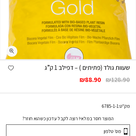
shlist
שעוות גולד (פתיתים ) – דפילב 1 ק”ג
המחיר
המחיר
₪
88.90
₪
128.90
המקורי
הנוכחי
היה:
הוא:
₪88.90.
₪128.90.
מק"ט:
6785-1-1
המוצר חסר במלאי! רוצה לקבל עדכון כשהוא חוזר?