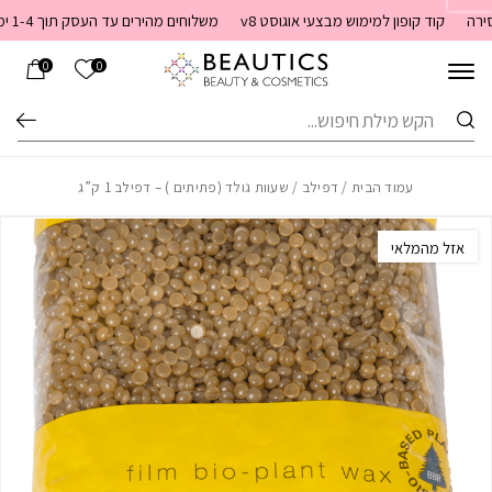
בחזרה למעלה
Skip to Content
קוד קופון למימוש מבצעי אוגוסט v8
משלוחים מהירים עד העסק תוך 1-4 ימי עסקים. משלוחים חינם מעל 399 שקלים חדש באתר! ניתן לשלם במזומן לשליח בעת המסירה
הרשימה שלי
0
0
חיפוש
עמוד הבית
/
דפילב
/ שעוות גולד (פתיתים ) – דפילב 1 ק”ג
אזל מהמלאי