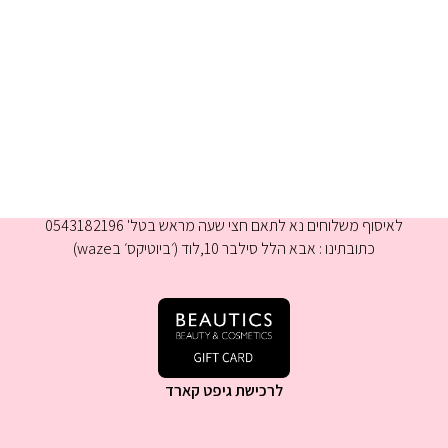
א-ה 9:00-16:00
לאיסוף משלוחים נא לתאם חצי שעה מראש בטל' 0543182196
כתובתינו : אבא הלל סילבר 10,לוד (׳ביוטיקס׳ בwaze)
לרכישת גיפט קארד