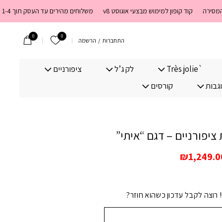
קוד קופון למימוש מבצעי אוגוסט v8
משלוחים מהירים עד העסק תוך 1-4 ימי עסקים. משלוחים חינם מעל 399 שקלים חדש באתר! ניתן לשלם במזומן לשליח בעת המסירה
0
0
הרשימה שלי
התחברות
/
הרשמה
`Très jolie
לק ג’ל
ציפורניים
וגבות
קורסים
 ציפורניים – דגם “איתי”
מחיר
המחיר
₪
1,249.0
מקורי
הנוכחי
ה:
הוא:
₪1,249.00.
₪1,399.00
רוצה לקבל עדכון כשהוא חוזר?