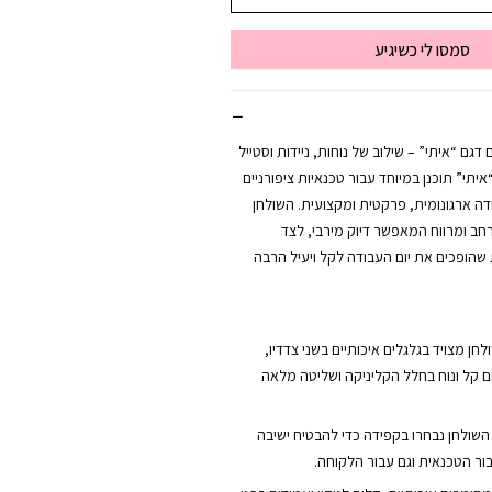
סמסו לי כשיגיע
 דגם “איתי” – שילוב של נוחות, ניידות וסטייל
יתי” תוכנן במיוחד עבור טכנאיות ציפורניים
 ארגונומית, פרקטית ומקצועית. השולחן
ב ומרווח המאפשר דיוק מירבי, לצד
ת שהופכים את יום העבודה לקל ויעיל הרבה
חן מצויד בגלגלים איכותיים בשני צדדיו,
ם קל ונוח בחלל הקליניקה ושליטה מלאה
ת השולחן נבחרו בקפידה כדי להבטיח ישיבה
בור הטכנאית וגם עבור הלקוחה.