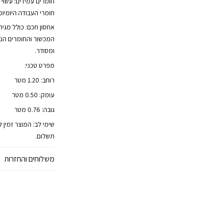
חומרים עמידים: עשוי מ
חומרי העבודה היומיומיי
אחסון חכם: כולל מגיר
המכשור והחומרים הנד
ומסודר.
מפרט טכני:
רוחב: 1.20 מטר
עומק: 0.50 מטר
גובה: 0.76 מטר
שימי לב: המוצר זמין 
תשלום.
משלוחים והחזרות