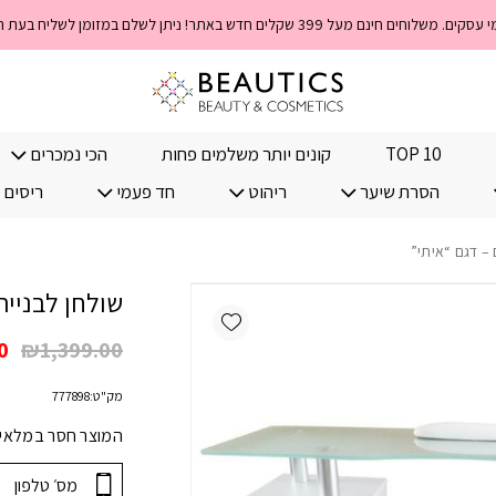
TOP 10
קונים יותר משלמים פחות
הכי נמכרים
הסרת שיער
ריהוט
חד פעמי
ריסים 
 – דגם “איתי”
שולחן לבניית
Add wishlist
ה
0
₪
1,399.00
ה
מק"ט:
777898
הי
.
המוצר חסר במלאי! 