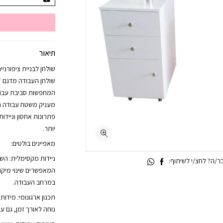
תיאור
שולחן לבניית ציפורניים
שולחן העבודה מדגם “א
המחפשות סביבת עבודה
מעניק משטח עבודה רח
פתרונות אחסון וניידו
יותר.
מאפיינים בולטים:
ניידות מקסימלית: השול
/ה? לחצ/י לשיתוף:
המאפשרים שינוי מיקו
במרחב העבודה.
תכנון ארגונומי: מידו
נוחה לאורך זמן, גם ע