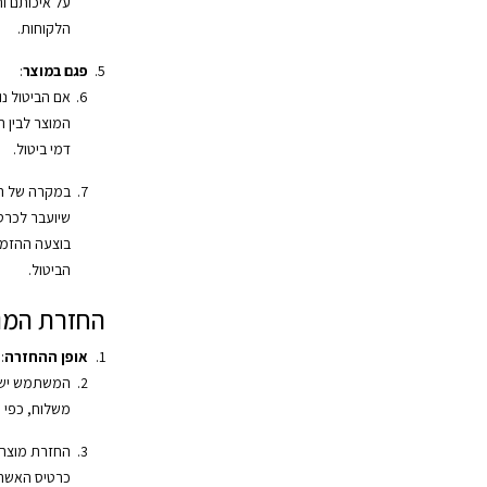
על איכותם ות
הלקוחות.
פגם במוצר
:
אם הביטול נ
המוצר לבין 
דמי ביטול.
במקרה של החז
שיועבר לכרט
בוצעה ההזמ
הביטול.
החזרת המו
אופן ההחזרה
:
המשתמש ישל
משלוח, כפי 
החזרת מוצרי
כרטיס האשרא