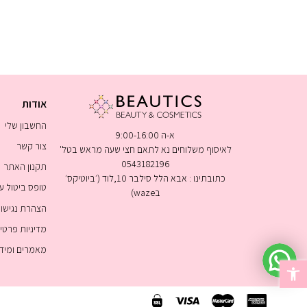
אודות
החשבון שלי
א-ה 9:00-16:00
צור קשר
לאיסוף משלוחים נא לתאם חצי שעה מראש בטל'
0543182196
תקנון האתר
כתובתינו : אבא הלל סילבר 10,לוד (׳ביוטיקס׳
טופס ביטול 
בwaze)
הצהרת נגישו
מדיניות פרטי
מאמרים ומיד
פתח סרגל נגישות