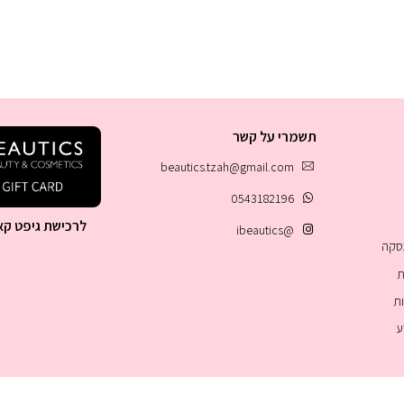
תשמרי על קשר
beautics.tzah@gmail.com
0543182196
לרכישת גיפט קא
@ibeautics
עסקה
ת
ות
ע