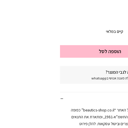
קיים במלאי
הוספה לסל
לגבי המוצר?
נה אנושי בwhatsapp
מדיניות החזרות של האתר “beautics-shop.co.il” כפופה
לחוק הגנת הצרכן, התשמ”א-1981, ומתארת את התנאים
רים וביטול עסקאות. להלן פירוט