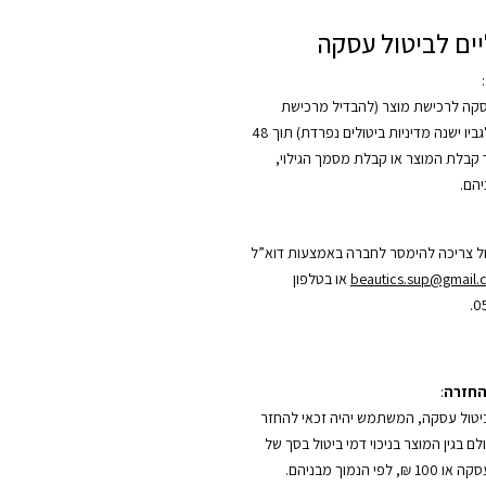
ים לביטול עסקה
:
סקה לרכישת מוצר (להבדיל מרכישת
קורס, אשר לגביו ישנה מדיניות ביטולים נפרדת) תוך 48
קבלת המוצר או קבלת מסמך הגילוי,
הם.
ל צריכה להימסר לחברה באמצעות דוא”ל
beautics.sup@gmail
או בטלפון
0
החזרה
:
טול עסקה, המשתמש יהיה זכאי להחזר
 בגין המוצר בניכוי דמי ביטול בסך של
5% משווי העסקה או 100 ₪, לפי הנמוך מבניהם.