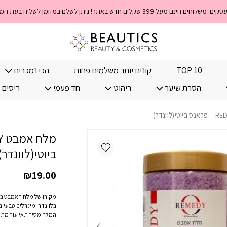
כמות מלח אמבט REDEMY – פראנס ביוטי(לוונדר)
TOP 10
קונים יותר משלמים פחות
הכי נמכרים
הסרת שיער
ריהוט
חד פעמי
ריסים 
Add wishlist
ביוטי(לוונדר)
₪
19.00
מקורו של מלח האמבט בי
בלוונדר ומינרלים טבעיים 
המלח מסיר תאי עור מתי