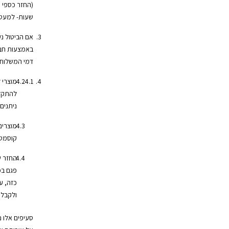
שעות- למעט 
אם הביטול נ
באמצעות חב
דמי המשלוח 
מוצרי 
להתקלק
ניתנים
מוצרים
קוסמטי
החזר ש
פגם במ
כזה, ע
ולקבל 
סעיפים אלו 