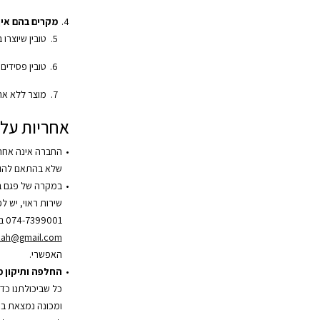
מקרים בהם אין 
טובין שיוצרו 
טובין פסידים
מוצר ללא אר
אחריות על 
החברה אינה אחר
שלא בהתאם להור
במקרה של פגם ב
שירות ראוי, יש 
074-7399001 בשעות הפעילות או בדוא”ל
zah@gmail.com
האפשרי.
החלפה ותיקון 
כל שביכולתנו כד
ומכונה נמצאת במ