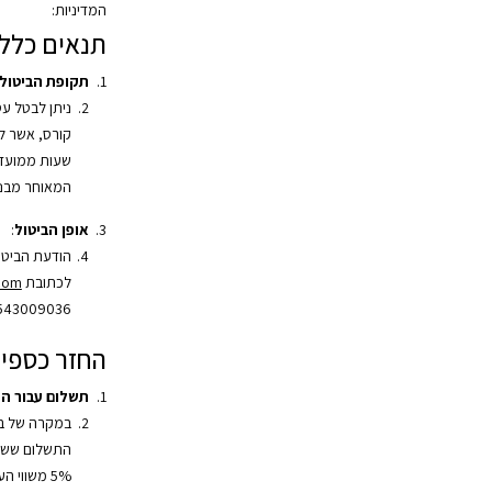
המדיניות:
תנאים כללי
תקופת הביטול
ניתן לבטל ע
שעות ממועד 
המאוחר מבני
אופן הביטול
:
הודעת הביטו
לכתובת
.com
543009036.
החזר כספי
תשלום עבור ה
במקרה של בי
התשלום ששולם