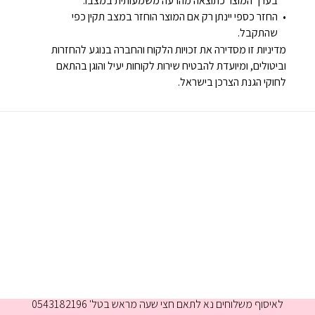
בערך המוצר כתוצאה מהרעה משמעותית במצבו.
החזר כספי יינתן רק אם המוצר הוחזר במצב תקין כפי
שהתקבל.
מדיניות זו מסדירה את זכויות הלקוח והחברה בנוגע להחזרות
וביטולים, ומיועדת להבטיח שירות לקוחות יעיל והוגן בהתאם
לחוקי הגנת הצרכן בישראל.
א-ה 9:00-16:00
לאיסוף משלוחים נא לתאם חצי שעה מראש בטל' 0543182196