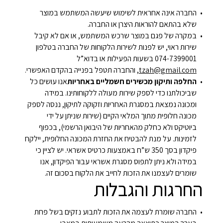
החברה אינה אחראית לשימוש שיעשה המשתמש במוצר
שלא בהתאם להוראות היצרן או החברה.
במקרה של פגם במוצר שרכש המשתמש, או אם לא קיבל
שירות ראוי, יש לפנות לשירות הלקוחות של החברה בטלפון
074-7399001 בשעות הפעילות או בדוא”ל
tzah@gmail.com
, והחברה תטפל בפנייה בהקדם האפשרי.
החלפה ותיקון מכשירים חשמליים באחריות
אנו עושים כל
שביכולתנו כדי לספק שירות מעולה ללקוחותינו. במידה
ומכונה נמצאת במסגרת האחריות וזקוקה לתיקון, ננסה לספק
מכונה חלופית מתוך המלאי הקיים (שירות שניתן על ידי
ביוטיקס ולא כחלק מהאחריות של היבואן הרשמי), בכפוף
לזמינות. על מנת להבטיח את החזרת המכונה החלופית, יילקח
פיקדון בסך 350 ש”ח באמצעות כרטיס אשראי. יש לציין כי
במידה ולא ניתן לתפוס מסגרת אשראי עבור הפיקדון, אנו
שומרים לעצמנו את הזכות לחייב את הלקוח בסכום זה.
החרגות והגבלות
החברה שומרת לעצמה את הזכות לתבוע נזקים בשל פחת