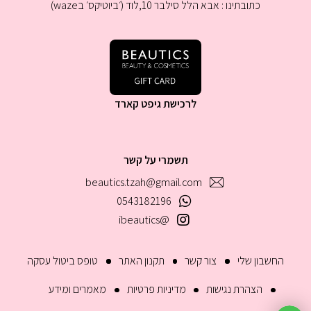
כתובתינו : אבא הלל סילבר 10,לוד (׳ביוטיקס׳ בwaze)
לרכישת גיפט קארד
תשמרי על קשר
beautics.tzah@gmail.com
0543182196
@ibeautics
החשבון שלי
צור קשר
תקנון האתר
טופס ביטול עסקה
הצהרת נגישות
מדיניות פרטיות
מאמרים ומידע