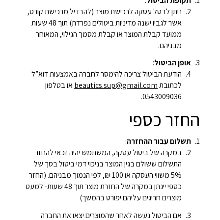
תקופת הביטול
:
ניתן לבטל עסקה לרכישת מוצר (להבדיל מרכישת קורס,
אשר לגביו ישנה מדיניות ביטולים נפרדת) תוך 48 שעות
ממועד קבלת המוצר או קבלת מסמך הגילוי, המאוחר
מבניהם.
אופן הביטול
:
הודעת הביטול צריכה להימסר לחברה באמצעות דוא”ל
לכתובת
beautics.sup@gmail.com
או בטלפון
0543009036.
החזר כספי
תשלום עבור ההחזרה
:
במקרה של ביטול עסקה, המשתמש יהיה זכאי להחזר
התשלום ששולם בגין המוצר בניכוי דמי ביטול בסך של
5% משווי העסקה או 100 ₪, לפי הנמוך מבניהם. (החזר
כספי יינתן במקרה של החזרת מוצר תוך 48 שעות- למעט
מוצרים חריגים עליהם יפורט בהמשך)
אם הביטול נעשה לאחר שהמוצרים יצאו את החברה