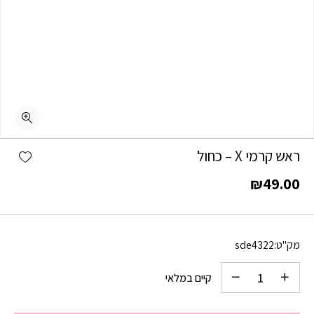
כמות ראש קרמי X - כחול
shlist
ראש קרמי X – כחול
₪
49.00
מק"ט:
sde4322
קיים במלאי