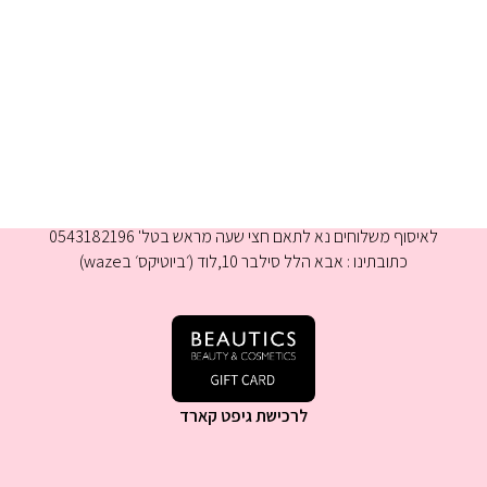
א-ה 9:00-16:00
לאיסוף משלוחים נא לתאם חצי שעה מראש בטל' 0543182196
כתובתינו : אבא הלל סילבר 10,לוד (׳ביוטיקס׳ בwaze)
לרכישת גיפט קארד