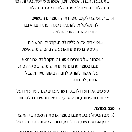
באמצעות חברת המשלוחים, המשתמש יישא בעלות דמי
המשלוח בהתאם למחיר השליחות ליעד המשלוח.
מוצרי לקים, טיפוח אישי ומוצרים העשויים
להתקלקל או להתכלות לאחר פתיחתם, אינם
ניתנים להחזרה או להחלפה.
מוצרים אלו כוללים לקים, קרמים, תכשירים
קוסמטיים שנפתחו או נעשה בהם שימוש אישי.
החזר של מוצרים מסוג זה יתקבל רק אם נמצא
פגם במוצר טרם פתיחתו או שימושו. במקרה כזה,
על הלקוח להודיע לחברה באופן מיידי ולקבל
הנחיות להחזרה.
סעיפים אלו נועדו להבטיח שהמוצרים שנרכשו ישמרו על
איכותם ותקינותם, וכן להגן על בריאות ובטיחות הלקוחות.
פגם במוצר
:
אם הביטול נובע מפגם במוצר או מאי התאמה בין המוצר
לבין הפרטים שנמסרו לגביו, החברה לא תגבה דמי ביטול.