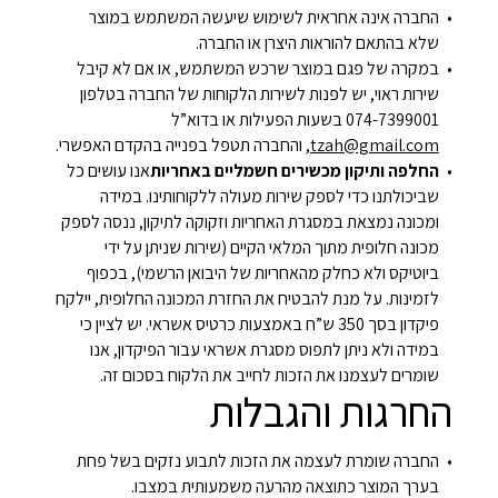
החברה אינה אחראית לשימוש שיעשה המשתמש במוצר
שלא בהתאם להוראות היצרן או החברה.
במקרה של פגם במוצר שרכש המשתמש, או אם לא קיבל
שירות ראוי, יש לפנות לשירות הלקוחות של החברה בטלפון
074-7399001 בשעות הפעילות או בדוא”ל
tzah@gmail.com
, והחברה תטפל בפנייה בהקדם האפשרי.
החלפה ותיקון מכשירים חשמליים באחריות
אנו עושים כל
שביכולתנו כדי לספק שירות מעולה ללקוחותינו. במידה
ומכונה נמצאת במסגרת האחריות וזקוקה לתיקון, ננסה לספק
מכונה חלופית מתוך המלאי הקיים (שירות שניתן על ידי
ביוטיקס ולא כחלק מהאחריות של היבואן הרשמי), בכפוף
לזמינות. על מנת להבטיח את החזרת המכונה החלופית, יילקח
פיקדון בסך 350 ש”ח באמצעות כרטיס אשראי. יש לציין כי
במידה ולא ניתן לתפוס מסגרת אשראי עבור הפיקדון, אנו
שומרים לעצמנו את הזכות לחייב את הלקוח בסכום זה.
החרגות והגבלות
החברה שומרת לעצמה את הזכות לתבוע נזקים בשל פחת
בערך המוצר כתוצאה מהרעה משמעותית במצבו.