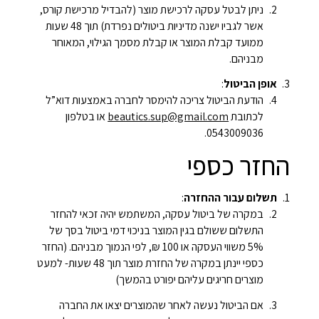
ניתן לבטל עסקה לרכישת מוצר (להבדיל מרכישת קורס,
אשר לגביו ישנה מדיניות ביטולים נפרדת) תוך 48 שעות
ממועד קבלת המוצר או קבלת מסמך הגילוי, המאוחר
מבניהם.
אופן הביטול
:
הודעת הביטול צריכה להימסר לחברה באמצעות דוא”ל
לכתובת
beautics.sup@gmail.com
או בטלפון
0543009036.
החזר כספי
תשלום עבור ההחזרה
:
במקרה של ביטול עסקה, המשתמש יהיה זכאי להחזר
התשלום ששולם בגין המוצר בניכוי דמי ביטול בסך של
5% משווי העסקה או 100 ₪, לפי הנמוך מבניהם. (החזר
כספי יינתן במקרה של החזרת מוצר תוך 48 שעות- למעט
מוצרים חריגים עליהם יפורט בהמשך)
אם הביטול נעשה לאחר שהמוצרים יצאו את החברה