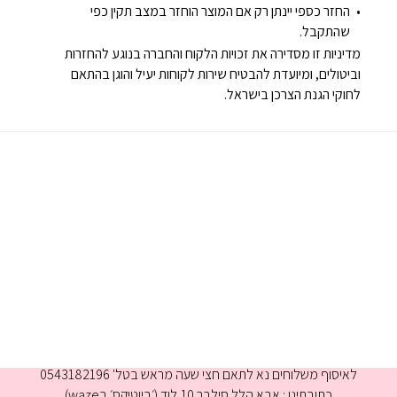
החזר כספי יינתן רק אם המוצר הוחזר במצב תקין כפי
שהתקבל.
מדיניות זו מסדירה את זכויות הלקוח והחברה בנוגע להחזרות
וביטולים, ומיועדת להבטיח שירות לקוחות יעיל והוגן בהתאם
לחוקי הגנת הצרכן בישראל.
א-ה 9:00-16:00
לאיסוף משלוחים נא לתאם חצי שעה מראש בטל' 0543182196
כתובתינו : אבא הלל סילבר 10,לוד (׳ביוטיקס׳ בwaze)