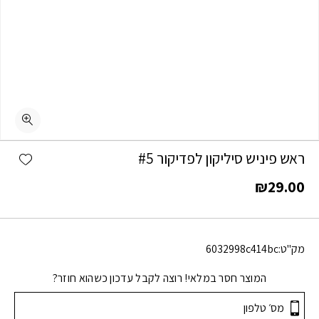
shlist
ראש פיניש סיליקון לפדיקור #5
₪
29.00
מק"ט:
6032998c414bc
המוצר חסר במלאי! רוצה לקבל עדכון כשהוא חוזר?