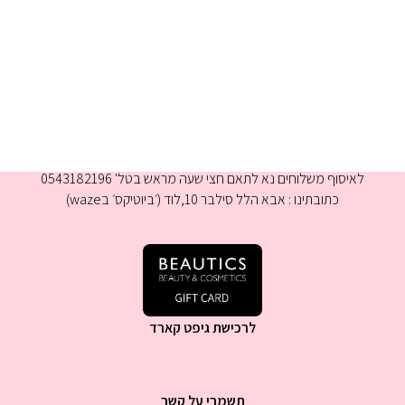
א-ה 9:00-16:00
לאיסוף משלוחים נא לתאם חצי שעה מראש בטל' 0543182196
כתובתינו : אבא הלל סילבר 10,לוד (׳ביוטיקס׳ בwaze)
לרכישת גיפט קארד
תשמרי על קשר