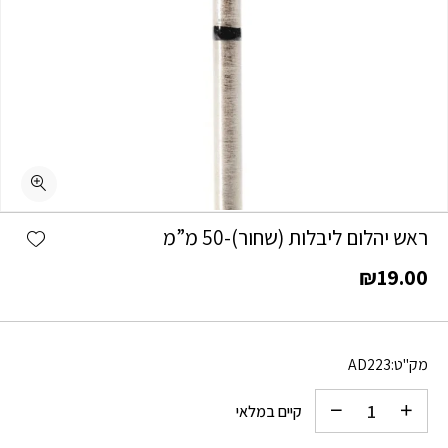
כמות ראש יהלום ליבלות (שחור)-50 מ"מ
shlist
ראש יהלום ליבלות (שחור)-50 מ”מ
₪
19.00
מק"ט:
AD223
קיים במלאי