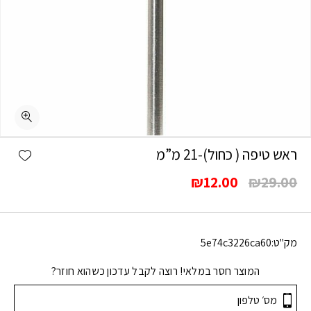
shlist
ראש טיפה ( כחול)-21 מ”מ
המחיר
המחיר
₪
12.00
₪
29.00
המקורי
הנוכחי
היה:
הוא:
₪12.00.
₪29.00.
מק"ט:
5e74c3226ca60
המוצר חסר במלאי! רוצה לקבל עדכון כשהוא חוזר?