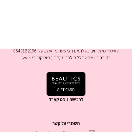
א-ה 9:00-16:00
לאיסוף משלוחים נא לתאם חצי שעה מראש בטל' 0543182196
כתובתינו : אבא הלל סילבר 10,לוד (׳ביוטיקס׳ בwaze)
לרכישת גיפט קארד
תשמרי על קשר