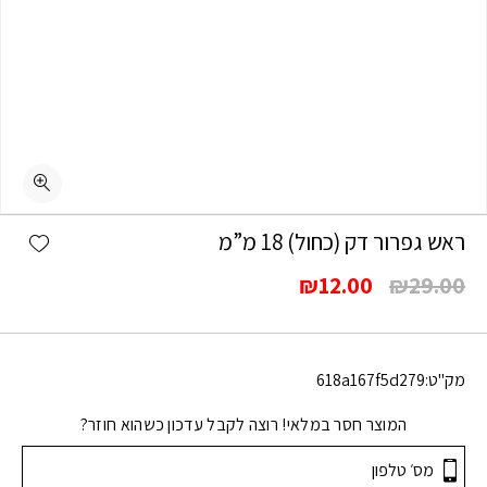
shlist
ראש גפרור דק (כחול) 18 מ”מ
המחיר
המחיר
₪
12.00
₪
29.00
המקורי
הנוכחי
היה:
הוא:
₪12.00.
₪29.00.
מק"ט:
618a167f5d279
המוצר חסר במלאי! רוצה לקבל עדכון כשהוא חוזר?