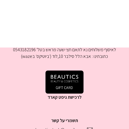
א-ה 9:00-16:00
לאיסוף משלוחים נא לתאם חצי שעה מראש בטל' 0543182196
כתובתינו : אבא הלל סילבר 10,לוד (׳ביוטיקס׳ בwaze)
לרכישת גיפט קארד
תשמרי על קשר