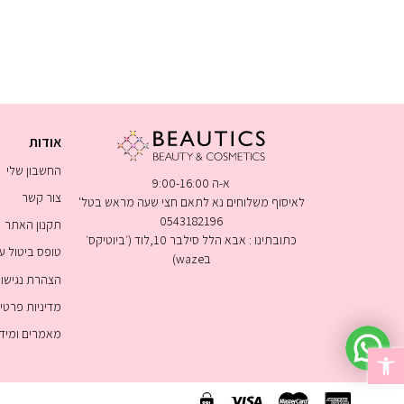
אודות
החשבון שלי
א-ה 9:00-16:00
צור קשר
לאיסוף משלוחים נא לתאם חצי שעה מראש בטל'
0543182196
תקנון האתר
כתובתינו : אבא הלל סילבר 10,לוד (׳ביוטיקס׳
טופס ביטול 
בwaze)
הצהרת נגישו
מדיניות פרטי
מאמרים ומיד
פתח סרגל נגישות