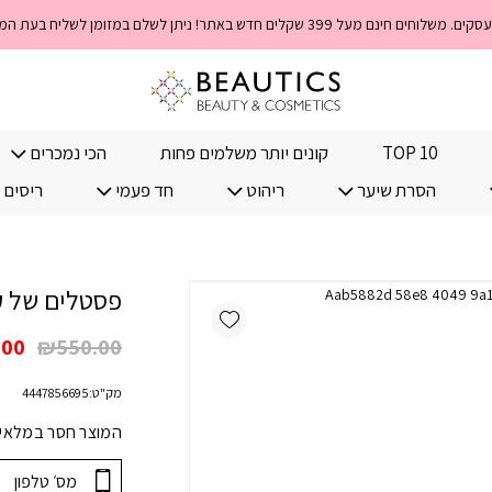
TOP 10
קונים יותר משלמים פחות
הכי נמכרים
הסרת שיער
ריהוט
חד פעמי
ריסים 
פסטלים של ק
Add wishlist
המח
.00
₪
550.00
המק
מק"ט:
4447856695
היה
00.
המוצר חסר במלאי! 