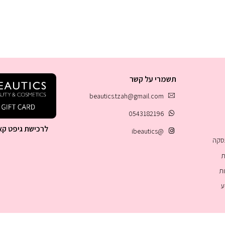
תשמרי על קשר
beautics.tzah@gmail.com
0543182196
לרכישת גיפט קא
@ibeautics
עסקה
ת
ות
ע