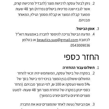
ניתן לבטל עסקה לרכישת מוצר (להבדיל מרכישת קורס,
אשר לגביו ישנה מדיניות ביטולים נפרדת) תוך 48 שעות
ממועד קבלת המוצר או קבלת מסמך הגילוי, המאוחר
מבניהם.
אופן הביטול
:
הודעת הביטול צריכה להימסר לחברה באמצעות דוא”ל
לכתובת
beautics.sup@gmail.com
או בטלפון
0543009036.
החזר כספי
תשלום עבור ההחזרה
:
במקרה של ביטול עסקה, המשתמש יהיה זכאי להחזר
התשלום ששולם בגין המוצר בניכוי דמי ביטול בסך של
5% משווי העסקה או 100 ₪, לפי הנמוך מבניהם. (החזר
כספי יינתן במקרה של החזרת מוצר תוך 48 שעות- למעט
מוצרים חריגים עליהם יפורט בהמשך)
אם הביטול נעשה לאחר שהמוצרים יצאו את החברה