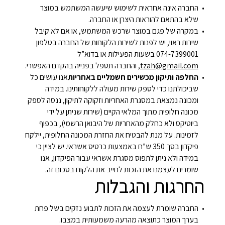
החברה אינה אחראית לשימוש שיעשה המשתמש במוצר
שלא בהתאם להוראות היצרן או החברה.
במקרה של פגם במוצר שרכש המשתמש, או אם לא קיבל
שירות ראוי, יש לפנות לשירות הלקוחות של החברה בטלפון
074-7399001 בשעות הפעילות או בדוא”ל
tzah@gmail.com
, והחברה תטפל בפנייה בהקדם האפשרי.
החלפה ותיקון מכשירים חשמליים באחריות
אנו עושים כל
שביכולתנו כדי לספק שירות מעולה ללקוחותינו. במידה
ומכונה נמצאת במסגרת האחריות וזקוקה לתיקון, ננסה לספק
מכונה חלופית מתוך המלאי הקיים (שירות שניתן על ידי
ביוטיקס ולא כחלק מהאחריות של היבואן הרשמי), בכפוף
לזמינות. על מנת להבטיח את החזרת המכונה החלופית, יילקח
פיקדון בסך 350 ש”ח באמצעות כרטיס אשראי. יש לציין כי
במידה ולא ניתן לתפוס מסגרת אשראי עבור הפיקדון, אנו
שומרים לעצמנו את הזכות לחייב את הלקוח בסכום זה.
החרגות והגבלות
החברה שומרת לעצמה את הזכות לתבוע נזקים בשל פחת
בערך המוצר כתוצאה מהרעה משמעותית במצבו.