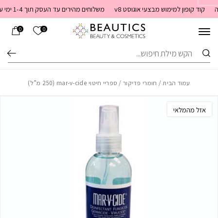
בחזרה למעלה
Skip to Content
קוד קופון למימוש מבצעי אוגוסט v8
משלוחים מהירים עד העסק תוך 1-4 ימי עסקים. משלוחים חינם מעל 399 שקלים חדש באתר! ניתן לשלם במזומן לשליח בעת המסירה
הרשימה שלי
0
0
חיפוש
עמוד הבית
/
חומרי פדיקור
/ ספריי חיטוי mar-v-cide (250 מ”ל)
אזל מהמלאי