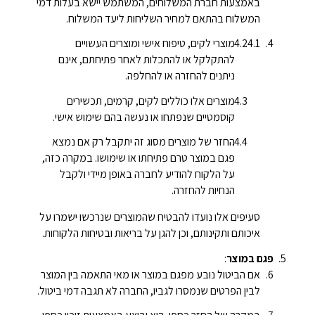
באמצעות חברת המשלוחים, המשתמש יישא בעלות דמי
המשלוח בהתאם למחיר השליחות ליעד המשלוח.
מוצרי לקים, טיפוח אישי ומוצרים העשויים
להתקלקל או להתכלות לאחר פתיחתם, אינם
ניתנים להחזרה או להחלפה.
מוצרים אלו כוללים לקים, קרמים, תכשירים
קוסמטיים שנפתחו או נעשה בהם שימוש אישי.
החזר של מוצרים מסוג זה יתקבל רק אם נמצא
פגם במוצר טרם פתיחתו או שימושו. במקרה כזה,
על הלקוח להודיע לחברה באופן מיידי ולקבל
הנחיות להחזרה.
סעיפים אלו נועדו להבטיח שהמוצרים שנרכשו ישמרו על
איכותם ותקינותם, וכן להגן על בריאות ובטיחות הלקוחות.
פגם במוצר
:
אם הביטול נובע מפגם במוצר או מאי התאמה בין המוצר
לבין הפרטים שנמסרו לגביו, החברה לא תגבה דמי ביטול.