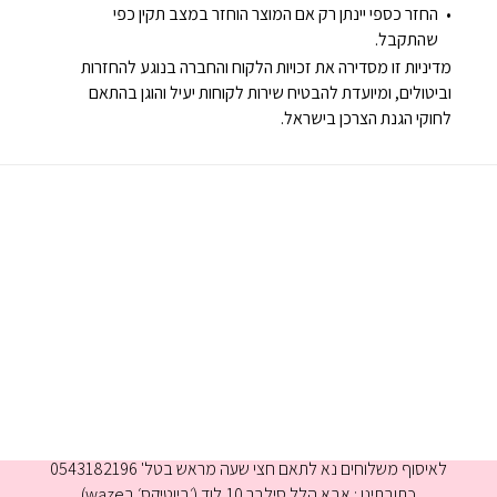
החזר כספי יינתן רק אם המוצר הוחזר במצב תקין כפי
שהתקבל.
מדיניות זו מסדירה את זכויות הלקוח והחברה בנוגע להחזרות
וביטולים, ומיועדת להבטיח שירות לקוחות יעיל והוגן בהתאם
לחוקי הגנת הצרכן בישראל.
א-ה 9:00-16:00
לאיסוף משלוחים נא לתאם חצי שעה מראש בטל' 0543182196
כתובתינו : אבא הלל סילבר 10,לוד (׳ביוטיקס׳ בwaze)