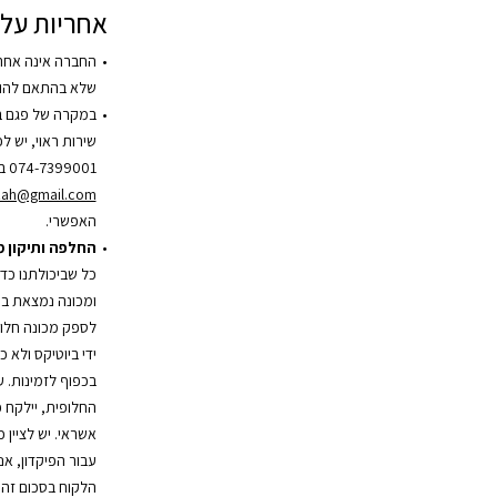
אחריות על 
החברה אינה אחר
שלא בהתאם להור
במקרה של פגם ב
שירות ראוי, יש 
074-7399001 בשעות הפעילות או בדוא”ל
zah@gmail.com
האפשרי.
החלפה ותיקון 
כל שביכולתנו כד
ומכונה נמצאת במ
לספק מכונה חלופ
ידי ביוטיקס ולא 
בכפוף לזמינות. 
אשראי. יש לציין 
עבור הפיקדון, אנ
הלקוח בסכום זה.