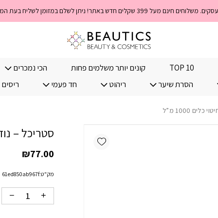
כמות סטריכל - נוזל לחיטוי כלים
TOP 10
קונים יותר משלמים פחות
הכי נמכרים
הסרת שיער
ריהוט
חד פעמי
ריסים 
לים 1000 מ”ל
סטריכל – נוזל לח
Add wishlist
₪
77.00
מק"ט:
61ed850ab967f