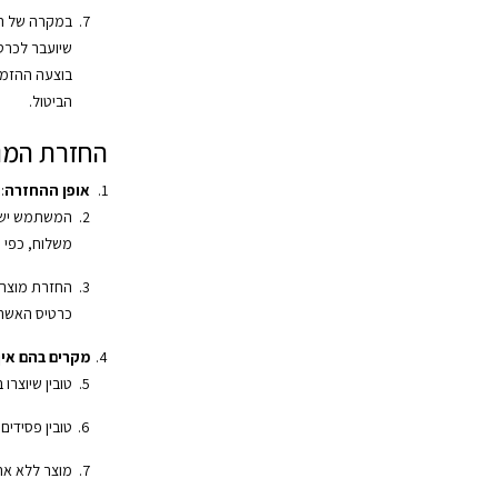
במקרה של החז
שיועבר לכרט
בוצעה ההזמ
הביטול.
החזרת המו
אופן ההחזרה
:
המשתמש ישל
משלוח, כפי 
החזרת מוצרי
כרטיס האשרא
מקרים בהם אין 
טובין שיוצרו 
טובין פסידים
מוצר ללא אר