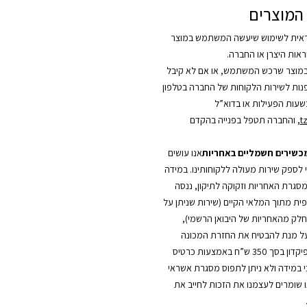
המוצרים
אית לשימוש שיעשה המשתמש במוצר
אות היצרן או החברה.
מוצר שרכש המשתמש, או אם לא קיבל
לפנות לשירות הלקוחות של החברה בטלפון
t
, והחברה תטפל בפנייה בהקדם
מכשירים חשמליים באחריות
אנו עושים
י לספק שירות מעולה ללקוחותינו. במידה
סגרת האחריות וזקוקה לתיקון, ננסה
ית מתוך המלאי הקיים (שירות שניתן על
כחלק מהאחריות של היבואן הרשמי),
על מנת להבטיח את החזרת המכונה
החלופית, יילקח פיקדון בסך 350 ש”ח באמצעות כרטיס
כי במידה ולא ניתן לתפוס מסגרת אשראי
ו שומרים לעצמנו את הזכות לחייב את