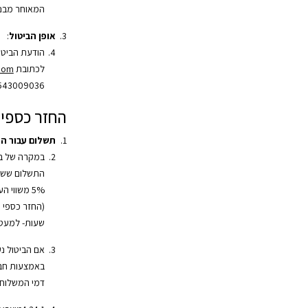
המאוחר מבני
אופן הביטול
:
הודעת הביטו
לכתובת
.com
543009036.
החזר כספי
תשלום עבור ה
במקרה של בי
התשלום ששולם
שעות- למעט 
אם הביטול נ
באמצעות חב
דמי המשלוח 