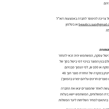
הם.
ל צריכה להימסר לחברה באמצעות דוא”ל
beautics.sup@gmail
או בטלפון
0
החזרה
:
טול עסקה, המשתמש יהיה זכאי להחזר
 בגין המוצר בניכוי דמי ביטול בסך של
5% משווי העסקה או 100 ₪, לפי הנמוך מבניהם.
(החזר כספי יינתן במקרה של החזרת מוצר תוך 48
מוצרים חריגים עליהם יפורט בהמשך)
עשה לאחר שהמוצרים יצאו את החברה
רת המשלוחים, המשתמש יישא בעלות
בהתאם למחיר השליחות ליעד המשלוח.