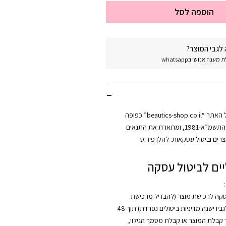
הוספה לסל
לגבי המוצר?
נה אנושי בwhatsapp
מדיניות החזרות של האתר “beautics-shop.co.il” כפופה
לחוק הגנת הצרכן, התשמ”א-1981, ומתארת את התנאים
רים וביטול עסקאות. להלן פירוט
ים לביטול עסקה
:
סקה לרכישת מוצר (להבדיל מרכישת
קורס, אשר לגביו ישנה מדיניות ביטולים נפרדת) תוך 48
קבלת המוצר או קבלת מסמך הגילוי,