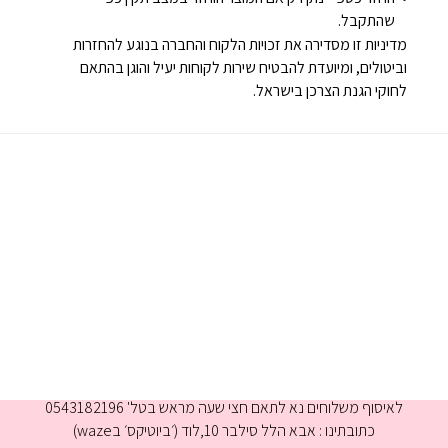
שהתקבל.
מדיניות זו מסדירה את זכויות הלקוח והחברה בנוגע להחזרות
וביטולים, ומיועדת להבטיח שירות לקוחות יעיל והוגן בהתאם
לחוקי הגנת הצרכן בישראל.
א-ה 9:00-16:00
לאיסוף משלוחים נא לתאם חצי שעה מראש בטל' 0543182196
כתובתינו : אבא הלל סילבר 10,לוד (׳ביוטיקס׳ בwaze)