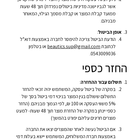
אשר לגביו ישנה מדיניות ביטולים נפרדת) תוך 48 שעות
ממועד קבלת המוצר או קבלת מסמך הגילוי, המאוחר
מבניהם.
אופן הביטול
:
הודעת הביטול צריכה להימסר לחברה באמצעות דוא”ל
לכתובת
beautics.sup@gmail.com
או בטלפון
0543009036.
החזר כספי
תשלום עבור ההחזרה
:
במקרה של ביטול עסקה, המשתמש יהיה זכאי להחזר
התשלום ששולם בגין המוצר בניכוי דמי ביטול בסך של
5% משווי העסקה או 100 ₪, לפי הנמוך מבניהם. (החזר
כספי יינתן במקרה של החזרת מוצר תוך 48 שעות- למעט
מוצרים חריגים עליהם יפורט בהמשך)
אם הביטול נעשה לאחר שהמוצרים יצאו את החברה
באמצעות חברת המשלוחים, המשתמש יישא בעלות דמי