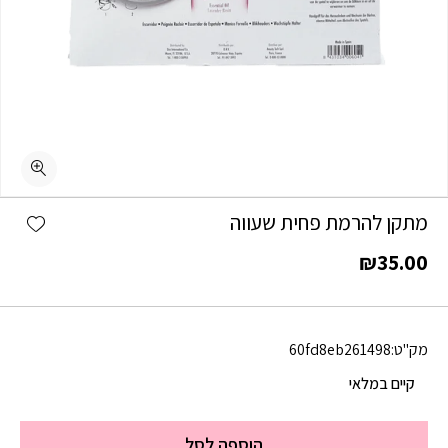
shlist
מתקן להרמת פחית שעווה
₪
35.00
מק"ט:
60fd8eb261498
קיים במלאי
הוספה לסל