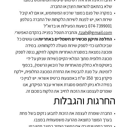
שלא בהתאם להוראות היצרן או החברה.
במקרה של פגם במוצר שרכש המשתמש, או אם לא קיבל
שירות ראוי, יש לפנות לשירות הלקוחות של החברה בטלפון
074-7399001 בשעות הפעילות או בדוא”ל
tzah@gmail.com
, והחברה תטפל בפנייה בהקדם האפשרי.
החלפה ותיקון מכשירים חשמליים באחריות
אנו עושים כל
שביכולתנו כדי לספק שירות מעולה ללקוחותינו. במידה
ומכונה נמצאת במסגרת האחריות וזקוקה לתיקון, ננסה לספק
מכונה חלופית מתוך המלאי הקיים (שירות שניתן על ידי
ביוטיקס ולא כחלק מהאחריות של היבואן הרשמי), בכפוף
לזמינות. על מנת להבטיח את החזרת המכונה החלופית, יילקח
פיקדון בסך 350 ש”ח באמצעות כרטיס אשראי. יש לציין כי
במידה ולא ניתן לתפוס מסגרת אשראי עבור הפיקדון, אנו
שומרים לעצמנו את הזכות לחייב את הלקוח בסכום זה.
החרגות והגבלות
החברה שומרת לעצמה את הזכות לתבוע נזקים בשל פחת
בערך המוצר כתוצאה מהרעה משמעותית במצבו.
החזר כספי יינתן רק אם המוצר הוחזר במצב תקין כפי