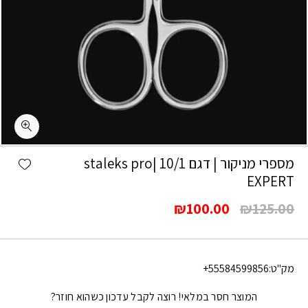
shlist
מספרי מניקור | דגם 10/1 |staleks pro
EXPERT
המחיר
המחיר
₪
100.00
₪
125.00
המקורי
הנוכחי
היה:
הוא:
₪100.00.
₪125.00.
מק"ט:
55584599856+
המוצר חסר במלאי! רוצה לקבל עדכון כשהוא חוזר?