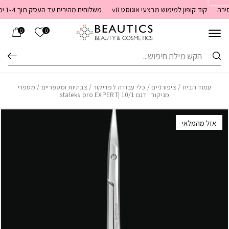
בחזרה למעלה
Skip to Content
קוד קופון למימוש מבצעי אוגוסט v8
משלוחים מהירים עד העסק תוך 1-4 ימי עסקים. משלוחים חינם מעל 399 שקלים חדש באתר! ניתן לשלם במזומן לשליח בעת המסירה
הרשימה שלי
0
0
חיפוש
עמוד הבית
/
ציפורניים
/
כלי עבודה לפדיקור
/
צבתיות ומספריים
/ מספרי
מניקור | דגם 10/1 |staleks pro EXPERT
אזל מהמלאי