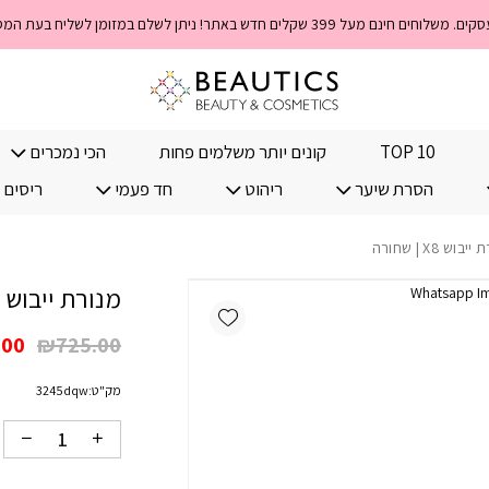
כמות מנורת ייבוש X8 | שחורה
TOP 10
קונים יותר משלמים פחות
הכי נמכרים
הסרת שיער
ריהוט
חד פעמי
ריסים 
וש X8 | שחורה
מנורת ייבוש X8 | שחורה
Add wishlist
המח
.00
₪
725.00
המק
מק"ט:
3245dqw
היה
00.