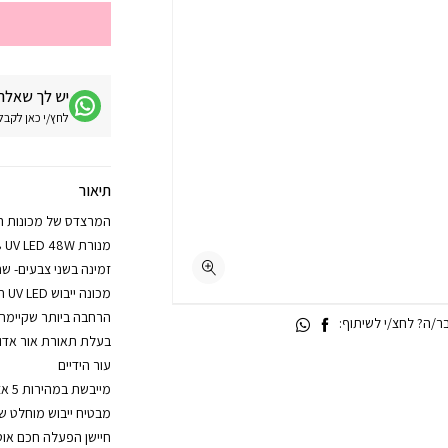
יש לך שאלה 
לחץ/י כאן לקבלת מע
תיאור
המרצדס של מכונות הי
מנורת X8 UV LED 48W
זמינה בשני צבעים- שח
מכונה ייבוש UV LED חזקה ועוצמתית
הרחבה ביותר שקיימת 
/ה? לחצ/י לשיתוף:
בעלת תאורת אור אדום 
עור הידיים
מייבשת במהירות 5 אצבעות בבת אחת
מבטיח ייבוש מוחלט ש
חיישן הפעלה חכם אוט