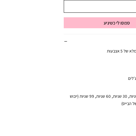
סמסו לי כשיגיע
ל 5 אצבעות
’לים
טיימר דיגיטלי – 15 שניות, 30 שניות, 60 שניות, 99 שניות (ייבוש
ל הבייס)