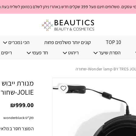
TOP 10
קונים יותר משלמים פחות
הכי נמכרים
הסרת שיער
ריהוט
חד פעמי
ריסים 
מ
Add wishlist
JOLIE-שחורה
₪
999.00
מק"ט:
wonderblack
המוצר חסר במלאי! 