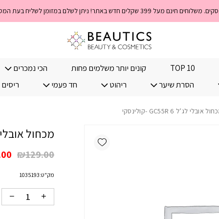
כמות מכחול אובלי לג'ל 6 GC55R -קולינסקי
TOP 10
קונים יותר משלמים פחות
הכי נמכרים
הסרת שיער
ריהוט
חד פעמי
ריסים 
 אובלי לג’ל 6 GC55R -קולינסקי
מכחול אובלי לג’ל 6 GC55R
Add wishlist
המח
.00
₪
129.00
המק
מק"ט:
1035193
היה
00.