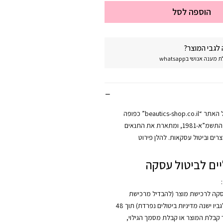
הוספה לסל
לגבי המוצר?
נה אנושי בwhatsapp
מדיניות החזרות של האתר “beautics-shop.co.il” כפופה
לחוק הגנת הצרכן, התשמ”א-1981, ומתארת את התנאים
רים וביטול עסקאות. להלן פירוט
ים לביטול עסקה
:
סקה לרכישת מוצר (להבדיל מרכישת
קורס, אשר לגביו ישנה מדיניות ביטולים נפרדת) תוך 48
קבלת המוצר או קבלת מסמך הגילוי,