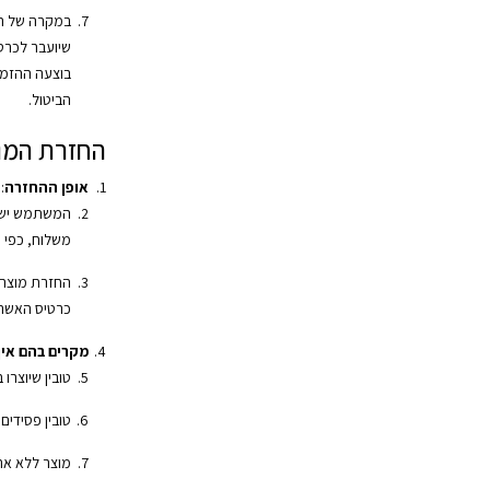
במקרה של החז
שיועבר לכרט
בוצעה ההזמ
הביטול.
החזרת המו
אופן ההחזרה
:
המשתמש ישל
משלוח, כפי 
החזרת מוצרי
כרטיס האשרא
מקרים בהם אין 
טובין שיוצרו 
טובין פסידים
מוצר ללא אר