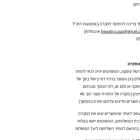
הם.
ל צריכה להימסר לחברה באמצעות דוא”ל
beautics.sup@gmail
או בטלפון
0
החזרה
:
טול עסקה, המשתמש יהיה זכאי להחזר
 בגין המוצר בניכוי דמי ביטול בסך של
5% משווי העסקה או 100 ₪, לפי הנמוך מבניהם.
(החזר כספי יינתן במקרה של החזרת מוצר תוך 48
מוצרים חריגים עליהם יפורט בהמשך)
עשה לאחר שהמוצרים יצאו את החברה
רת המשלוחים, המשתמש יישא בעלות
בהתאם למחיר השליחות ליעד המשלוח.