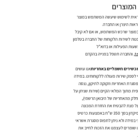
המוצרים
אית לשימוש שיעשה המשתמש במוצר
אות היצרן או החברה.
מוצר שרכש המשתמש, או אם לא קיבל
לפנות לשירות הלקוחות של החברה בטלפון
t
, והחברה תטפל בפנייה בהקדם
מכשירים חשמליים באחריות
אנו עושים
י לספק שירות מעולה ללקוחותינו. במידה
סגרת האחריות וזקוקה לתיקון, ננסה
ית מתוך המלאי הקיים (שירות שניתן על
כחלק מהאחריות של היבואן הרשמי),
על מנת להבטיח את החזרת המכונה
החלופית, יילקח פיקדון בסך 350 ש”ח באמצעות כרטיס
כי במידה ולא ניתן לתפוס מסגרת אשראי
ו שומרים לעצמנו את הזכות לחייב את