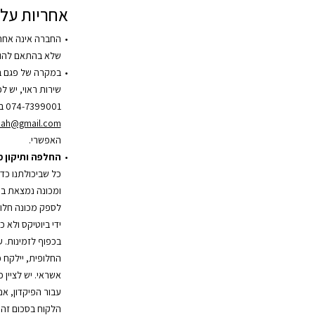
אחריות על 
החברה אינה אחר
שלא בהתאם להור
במקרה של פגם ב
שירות ראוי, יש 
074-7399001 בשעות הפעילות או בדוא”ל
zah@gmail.com
האפשרי.
החלפה ותיקון 
כל שביכולתנו כד
ומכונה נמצאת במ
לספק מכונה חלופ
ידי ביוטיקס ולא 
בכפוף לזמינות. 
אשראי. יש לציין 
עבור הפיקדון, אנ
הלקוח בסכום זה.