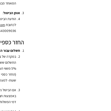
המאוחר מבני
אופן הביטול
:
הודעת הביטו
לכתובת
.com
543009036.
החזר כספי
תשלום עבור ה
במקרה של בי
התשלום ששולם
שעות- למעט 
אם הביטול נ
באמצעות חב
דמי המשלוח 