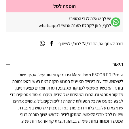
הוספה לסל
יש לך שאלה לגבי המוצר?
לחץ/י כאן לקבלת מענה אנושי בwhatsapp
רוצה לשתף את החבר/ה? לחצ/י לשיתוף:
תיאור
ה-Marathon ESCORT 2 Pro הינו מיקרומוטור יעיל, אמין ופשוט
לשימוש. יחד עם ביצויים מצויינים המנוע מקנה רמת רעש ורטט נמוכה
ביותר. המכשיר משמש למניקור מקצועי, הסרת חומרים מציפורניים,
פדיקור אסתטי וכו. הכוח והמהירות של הידית-מיקרו-מוטור מספיקים כדי
לבצע כמעט את כל הפעולות להסרת ג’לים ולקים ג’ל וציפויים אחרים
שנמצאים על גבי צלוחית הציפורן. כמו כן מצויין לשימוש במעבדת
שיניים לכל צורכי הליטוש. המתקן לידית ולראשי שיוף מובנה בגוף
המכשיר ומהווה נוחות שימוש גבוהה. תוצרת קוריאה.אחריות שנה.