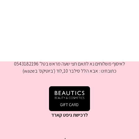
א-ה 9:00-16:00
לאיסוף משלוחים נא לתאם חצי שעה מראש בטל' 0543182196
כתובתינו : אבא הלל סילבר 10,לוד (׳ביוטיקס׳ בwaze)
לרכישת גיפט קארד