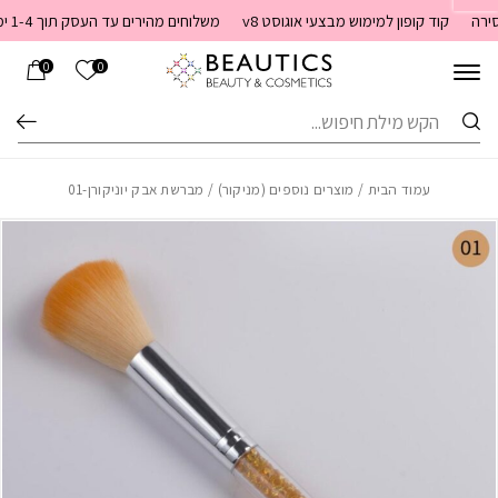
בחזרה למעלה
Skip to Content
קוד קופון למימוש מבצעי אוגוסט v8
משלוחים מהירים עד העסק תוך 1-4 ימי עסקים. משלוחים חינם מעל 399 שקלים חדש באתר! ניתן לשלם במזומן לשליח בעת המסירה
הרשימה שלי
0
0
חיפוש
עמוד הבית
/
מוצרים נוספים (מניקור)
/ מברשת אבק יוניקורן-01