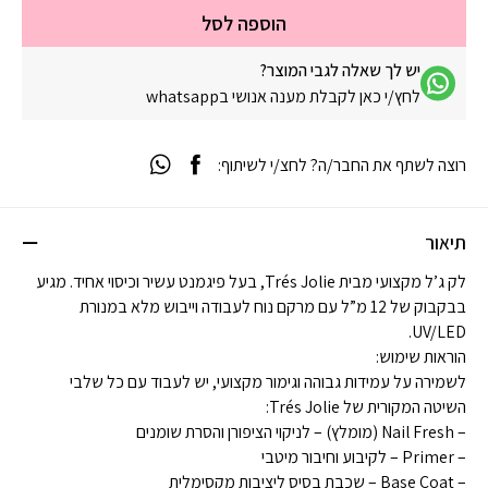
הוספה לסל
יש לך שאלה לגבי המוצר?
לחץ/י כאן לקבלת מענה אנושי בwhatsapp
רוצה לשתף את החבר/ה? לחצ/י לשיתוף:
תיאור
לק ג’ל מקצועי מבית Trés Jolie, בעל פיגמנט עשיר וכיסוי אחיד. מגיע
בבקבוק של 12 מ”ל עם מרקם נוח לעבודה וייבוש מלא במנורת
UV/LED.
הוראות שימוש:
לשמירה על עמידות גבוהה וגימור מקצועי, יש לעבוד עם כל שלבי
השיטה המקורית של Trés Jolie:
– Nail Fresh (מומלץ) – לניקוי הציפורן והסרת שומנים
– Primer – לקיבוע וחיבור מיטבי
– Base Coat – שכבת בסיס ליציבות מקסימלית