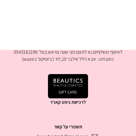
א-ה 9:00-16:00
לאיסוף משלוחים נא לתאם חצי שעה מראש בטל' 0543182196
כתובתינו : אבא הלל סילבר 10,לוד (׳ביוטיקס׳ בwaze)
לרכישת גיפט קארד
תשמרי על קשר