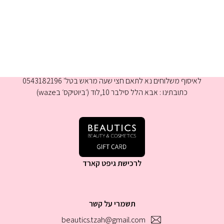
א-ה 9:00-16:00
לאיסוף משלוחים נא לתאם חצי שעה מראש בטל' 0543182196
כתובתינו : אבא הלל סילבר 10,לוד (׳ביוטיקס׳ בwaze)
לרכישת גיפט קארד
תשמרי על קשר
beautics.tzah@gmail.com