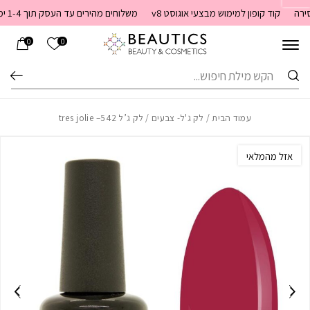
בחזרה למעלה
Skip to Content
קוד קופון למימוש מבצעי אוגוסט v8
משלוחים מהירים עד העסק תוך 1-4 ימי עסקים. משלוחים חינם מעל 399 שקלים חדש באתר! ניתן לשלם במזומן לשליח בעת המסירה
הרשימה שלי
0
0
חיפוש
עמוד הבית
/
לק ג'ל- צבעים
/ לק ג’ל 542– tres jolie
אזל מהמלאי