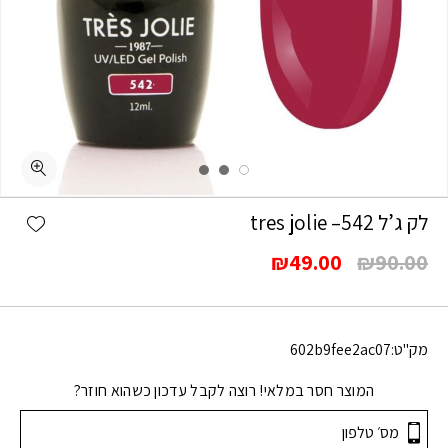
shlist
לק ג’ל 542– tres jolie
המחיר
המחיר
₪
49.00
₪
90.00
המקורי
הנוכחי
היה:
הוא:
₪49.00.
₪90.00.
מק"ט:
602b9fee2ac07
המוצר חסר במלאי! רוצה לקבל עדכון כשהוא חוזר?