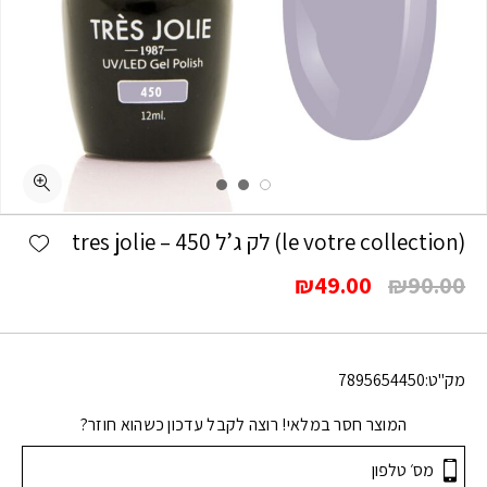
shlist
(le votre collection) לק ג’ל 450 – tres jolie
המחיר
המחיר
₪
49.00
₪
90.00
המקורי
הנוכחי
היה:
הוא:
₪49.00.
₪90.00.
מק"ט:
7895654450
המוצר חסר במלאי! רוצה לקבל עדכון כשהוא חוזר?