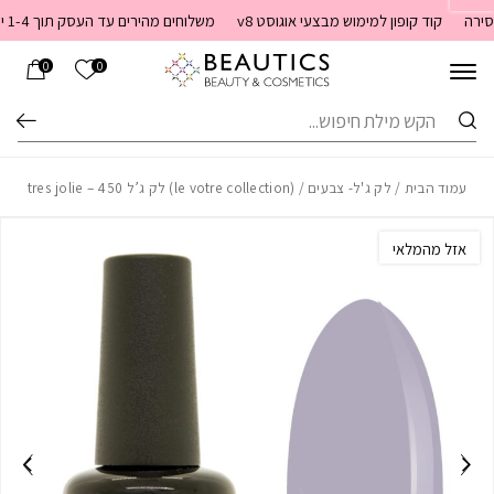
בחזרה למעלה
Skip to Content
קוד קופון למימוש מבצעי אוגוסט v8
משלוחים מהירים עד העסק תוך 1-4 ימי עסקים. משלוחים חינם מעל 399 שקלים חדש באתר! ניתן לשלם במזומן לשליח בעת המסירה
הרשימה שלי
0
0
חיפוש
עמוד הבית
/
לק ג'ל- צבעים
/ (le votre collection) לק ג’ל 450 – tres jolie
אזל מהמלאי