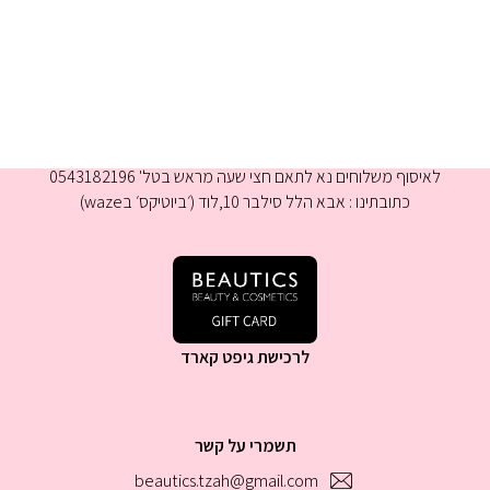
א-ה 9:00-16:00
לאיסוף משלוחים נא לתאם חצי שעה מראש בטל' 0543182196
כתובתינו : אבא הלל סילבר 10,לוד (׳ביוטיקס׳ בwaze)
לרכישת גיפט קארד
תשמרי על קשר
beautics.tzah@gmail.com