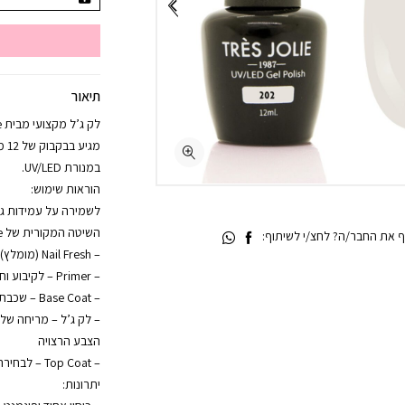
תיאור
מגי
במנורת UV/LED.
הוראות שימוש:
לשמירה על עמידות גבו
השיטה המקורית של Trés Jolie:
 את החבר/ה? לחצ/י לשיתוף:
– Nail Fresh (מומלץ) – לניקוי הציפורן והסרת שומנים
– Primer – לקיבוע וחיבור מיטבי
– Base Coat – שכבת בסיס ליציבות מקסימלית
– לק ג’ל – מריחה ש
הצבע הרצויה
– Top Coat – לבחירה: עם נטרול או ללא נטרול
יתרונות: