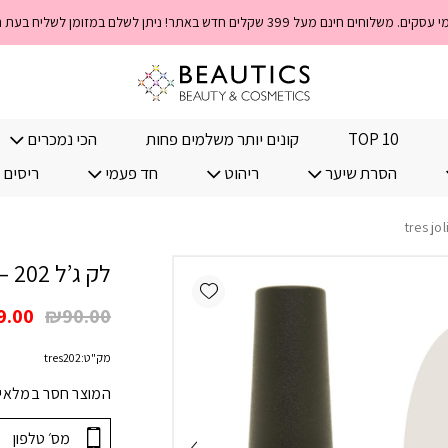
TOP 10
קונים יותר משלמים פחות
הכי נמכרים
הסרת שיער
ריהוט
חד פעמי
ריסים 
לק ג’ל 202 – tres jolie
Add wishlist
המחי
9.00
₪
90.00
המקו
מק"ט:
tres202
היה:
.00.
המוצר חסר במלאי! 