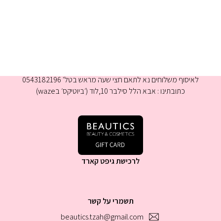
א-ה 9:00-16:00
לאיסוף משלוחים נא לתאם חצי שעה מראש בטל' 0543182196
כתובתינו : אבא הלל סילבר 10,לוד (׳ביוטיקס׳ בwaze)
לרכישת גיפט קארד
תשמרי על קשר
beautics.tzah@gmail.com