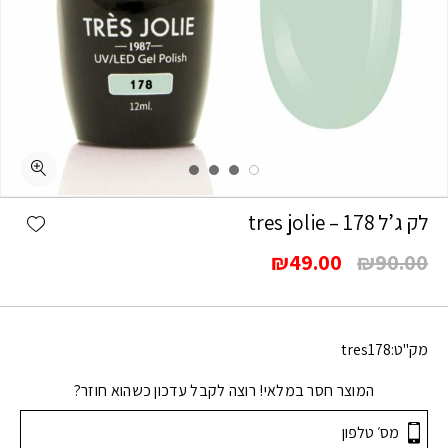
shlist
לק ג’ל 178 – tres jolie
המחיר
המחיר
₪
49.00
₪
90.00
המקורי
הנוכחי
היה:
הוא:
₪49.00.
₪90.00.
מק"ט:
tres178
המוצר חסר במלאי! רוצה לקבל עדכון כשהוא חוזר?