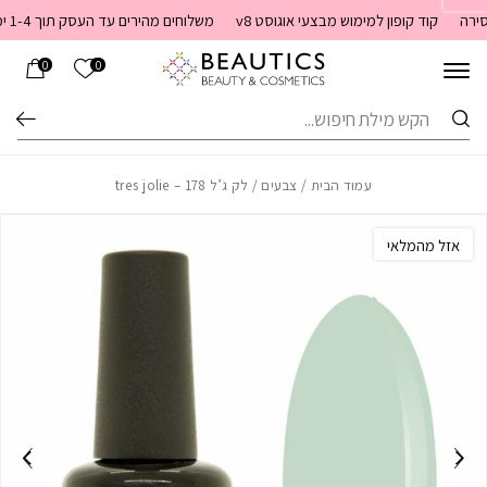
בחזרה למעלה
Skip to Content
קוד קופון למימוש מבצעי אוגוסט v8
משלוחים מהירים עד העסק תוך 1-4 ימי עסקים. משלוחים חינם מעל 399 שקלים חדש באתר! ניתן לשלם במזומן לשליח בעת המסירה
הרשימה שלי
0
0
חיפוש
עמוד הבית
/
צבעים
/ לק ג’ל 178 – tres jolie
אזל מהמלאי