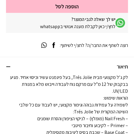
הוספה לסל
יש לך שאלה לגבי המוצר?
לחץ/י כאן לקבלת מענה אנושי בwhatsapp
רוצה לשתף את החבר/ה? לחצ/י לשיתוף:
תיאור
לק ג’ל מקצועי מבית Trés Jolie, בעל פיגמנט עשיר וכיסוי אחיד. מגיע
בבקבוק של 12 מ”ל עם מרקם נוח לעבודה וייבוש מלא במנורת
UV/LED.
הוראות שימוש:
לשמירה על עמידות גבוהה וגימור מקצועי, יש לעבוד עם כל שלבי
השיטה המקורית של Trés Jolie:
– Nail Fresh (מומלץ) – לניקוי הציפורן והסרת שומנים
– Primer – לקיבוע וחיבור מיטבי
– Base Coat – שכבת בסיס ליציבות מקסימלית