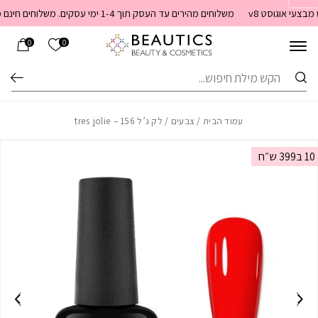
בחזרה למעלה
Skip to Content
צעי אוגוסט v8
משלוחים מהירים עד העסק תוך 1-4 ימי עסקים. משלוחים חינם מעל 399 שקלים חדש באתר! ניתן לשלם במזומן לשליח בעת המסירה
הרשימה שלי
0
0
חיפוש
עמוד הבית
/
צבעים
/ לק ג’ל 156 – tres jolie
10 ב399 ש״ח