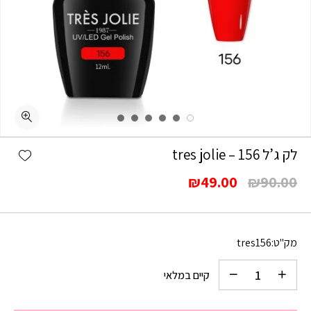
כמות לק ג'ל 156 - tres jolie
shlist
לק ג’ל 156 – tres jolie
המחיר
המחיר
₪
49.00
₪
90.00
המקורי
הנוכחי
היה:
הוא:
₪49.00.
₪90.00.
מק"ט:
tres156
קיים במלאי