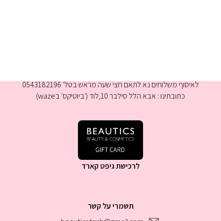
א-ה 9:00-16:00
לאיסוף משלוחים נא לתאם חצי שעה מראש בטל' 0543182196
כתובתינו : אבא הלל סילבר 10,לוד (׳ביוטיקס׳ בwaze)
לרכישת גיפט קארד
תשמרי על קשר