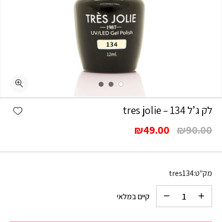
כמות לק ג'ל 134 - tres jolie
shlist
לק ג’ל 134 – tres jolie
המחיר
המחיר
₪
49.00
₪
90.00
המקורי
הנוכחי
היה:
הוא:
₪49.00.
₪90.00.
מק"ט:
tres134
קיים במלאי