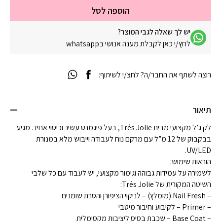
הוספה לסל
יש לך שאלה לגבי המוצר?
לחץ/י כאן לקבלת מענה אנושי בwhatsapp
רוצה לשתף את החבר/ה? לחצ/י לשיתוף:
תיאור
לק ג’ל מקצועי מבית Trés Jolie, בעל פיגמנט עשיר וכיסוי אחיד. מגיע
בבקבוק של 12 מ”ל עם מרקם נוח לעבודה וייבוש מלא במנורת
UV/LED.
הוראות שימוש:
לשמירה על עמידות גבוהה וגימור מקצועי, יש לעבוד עם כל שלבי
השיטה המקורית של Trés Jolie:
– Nail Fresh (מומלץ) – לניקוי הציפורן והסרת שומנים
– Primer – לקיבוע וחיבור מיטבי
– Base Coat – שכבת בסיס ליציבות מקסימלית