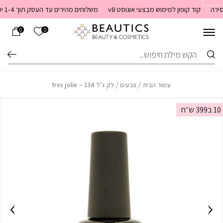
בחזרה למעלה
Skip to Content
קוד קופון למימוש מבצעי אוגוסט v8
משלוחים מהירים עד העסק תוך 1-4 ימי עסקים. משלוחים חינם מעל 399 שקלים חדש באתר! ניתן לשלם במזומן לשליח בעת המסירה
הרשימה שלי
0
0
חיפוש
עמוד הבית
/
צבעים
/ לק ג’ל 134 – tres jolie
10 ב399 ש״ח