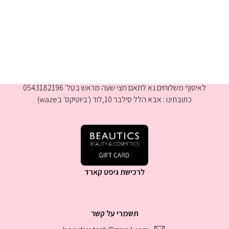
א-ה 9:00-16:00
לאיסוף משלוחים נא לתאם חצי שעה מראש בטל' 0543182196
כתובתינו : אבא הלל סילבר 10,לוד (׳ביוטיקס׳ בwaze)
לרכישת גיפט קארד
תשמרי על קשר