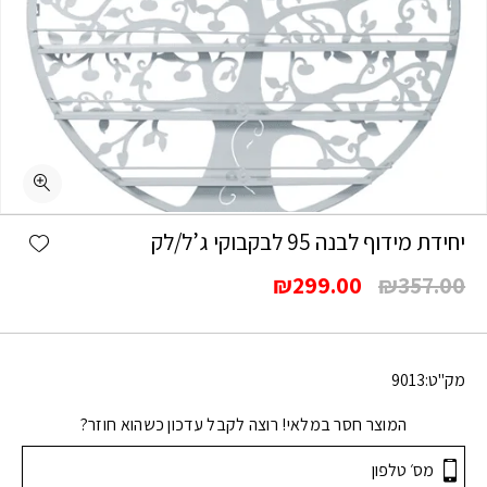
shlist
יחידת מידוף לבנה 95 לבקבוקי ג’ל/לק
המחיר
המחיר
₪
299.00
₪
357.00
המקורי
הנוכחי
היה:
הוא:
₪299.00.
₪357.00.
מק"ט:
9013
המוצר חסר במלאי! רוצה לקבל עדכון כשהוא חוזר?