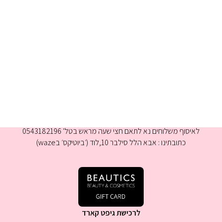
א-ה 9:00-16:00
לאיסוף משלוחים נא לתאם חצי שעה מראש בטל' 0543182196
כתובתינו : אבא הלל סילבר 10,לוד (׳ביוטיקס׳ בwaze)
לרכישת גיפט קארד