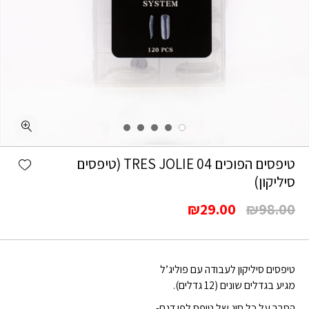
כמות טיפסים הפוכים 04 TRES JOLIE (טיפסים סיליקון)
shlist
טיפסים הפוכים 04 TRES JOLIE (טיפסים
סיליקון)
המחיר
המחיר
₪
29.00
₪
98.00
המקורי
הנוכחי
היה:
הוא:
₪29.00.
₪98.00.
טיפסים סיליקון לעבודה עם פוליג’ל
מגיע בגדלים שונים (12 גדלים).
הסבר על כל סוג של טיפס לפי דגם-