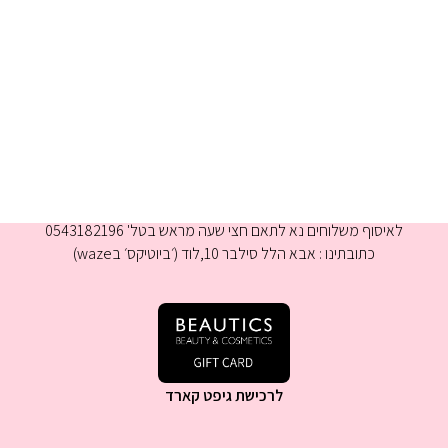
א-ה 9:00-16:00
לאיסוף משלוחים נא לתאם חצי שעה מראש בטל' 0543182196
כתובתינו : אבא הלל סילבר 10,לוד (׳ביוטיקס׳ בwaze)
לרכישת גיפט קארד