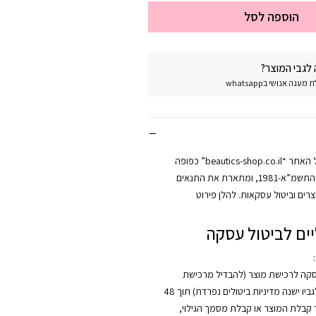
הוספה לסל
לגבי המוצר?
נה אנושי בwhatsapp
מדיניות החזרות של האתר “beautics-shop.co.il” כפופה
לחוק הגנת הצרכן, התשמ”א-1981, ומתארת את התנאים
רים וביטול עסקאות. להלן פירוט
ים לביטול עסקה
:
סקה לרכישת מוצר (להבדיל מרכישת
קורס, אשר לגביו ישנה מדיניות ביטולים נפרדת) תוך 48
קבלת המוצר או קבלת מסמך הגילוי,