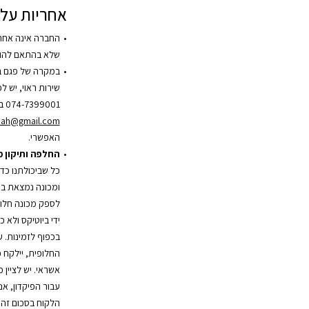
אחריות על 
החברה אינה אחר
שלא בהתאם להור
במקרה של פגם ב
שירות ראוי, יש 
074-7399001 בשעות הפעילות או בדוא”ל
zah@gmail.com
האפשרי.
החלפה ותיקון 
כל שביכולתנו כד
ומכונה נמצאת במ
לספק מכונה חלופ
ידי ביוטיקס ולא 
בכפוף לזמינות. 
אשראי. יש לציין 
עבור הפיקדון, אנ
הלקוח בסכום זה.