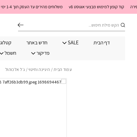
בחזרה למעלה
Skip to Content
קוד קופון למימוש מבצעי אוגוסט v8
משלוחים מהירים עד העסק תוך 1-4 ימי עסקים. משלוחים חינם מעל 399 שקלים חדש באתר! ניתן לשלם במזומן לשליח בעת המסירה
חיפוש
דף הבית
SALE
חדש באתר
קטלוג
פדיקור
חשמל
עמוד הבית
/
היגיינה וחיטוי
/ ג׳ל אלכוהול