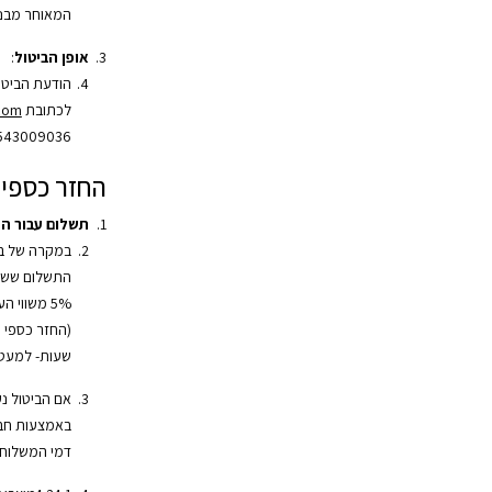
המאוחר מבני
אופן הביטול
:
הודעת הביטו
לכתובת
.com
543009036.
החזר כספי
תשלום עבור ה
במקרה של בי
התשלום ששולם
שעות- למעט 
אם הביטול נ
באמצעות חב
דמי המשלוח 