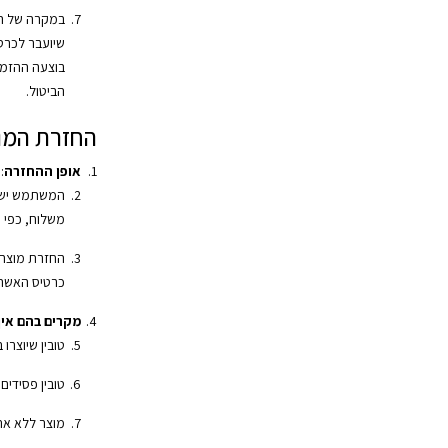
במקרה של החז
שיועבר לכרט
בוצעה ההזמ
הביטול.
החזרת המו
אופן ההחזרה
:
המשתמש ישל
משלוח, כפי 
החזרת מוצרי
כרטיס האשרא
מקרים בהם אין 
טובין שיוצרו 
טובין פסידים
מוצר ללא אר