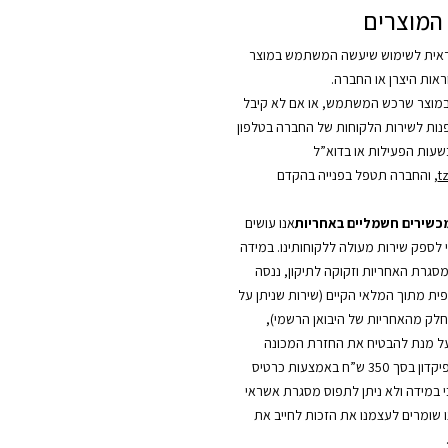
המוצרים
אית לשימוש שיעשה המשתמש במוצר
אות היצרן או החברה.
מוצר שרכש המשתמש, או אם לא קיבל
לפנות לשירות הלקוחות של החברה בטלפון
t
, והחברה תטפל בפנייה בהקדם
מכשירים חשמליים באחריות
אנו עושים
י לספק שירות מעולה ללקוחותינו. במידה
סגרת האחריות וזקוקה לתיקון, ננסה
ית מתוך המלאי הקיים (שירות שניתן על
כחלק מהאחריות של היבואן הרשמי),
על מנת להבטיח את החזרת המכונה
החלופית, יילקח פיקדון בסך 350 ש”ח באמצעות כרטיס
כי במידה ולא ניתן לתפוס מסגרת אשראי
ו שומרים לעצמנו את הזכות לחייב את