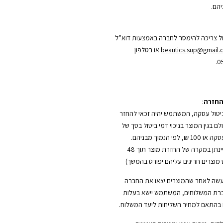
הם.
ל צריכה להימסר לחברה באמצעות דוא”ל
beautics.sup@gmail
או בטלפון
0
החזרה
:
טול עסקה, המשתמש יהיה זכאי להחזר
 בגין המוצר בניכוי דמי ביטול בסך של
5% משווי העסקה או 100 ₪, לפי הנמוך מבניהם.
(החזר כספי יינתן במקרה של החזרת מוצר תוך 48
מוצרים חריגים עליהם יפורט בהמשך)
עשה לאחר שהמוצרים יצאו את החברה
רת המשלוחים, המשתמש יישא בעלות
בהתאם למחיר השליחות ליעד המשלוח.