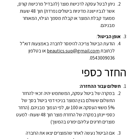
ניתן לבטל עסקה לרכישת מוצר (להבדיל מרכישת קורס,
אשר לגביו ישנה מדיניות ביטולים נפרדת) תוך 48 שעות
ממועד קבלת המוצר או קבלת מסמך הגילוי, המאוחר
מבניהם.
אופן הביטול
:
הודעת הביטול צריכה להימסר לחברה באמצעות דוא”ל
לכתובת
beautics.sup@gmail.com
או בטלפון
0543009036.
החזר כספי
תשלום עבור ההחזרה
:
במקרה של ביטול עסקה, המשתמש יהיה זכאי להחזר
התשלום ששולם בגין המוצר בניכוי דמי ביטול בסך של
5% משווי העסקה או 100 ₪, לפי הנמוך מבניהם. (החזר
כספי יינתן במקרה של החזרת מוצר תוך 48 שעות- למעט
מוצרים חריגים עליהם יפורט בהמשך)
אם הביטול נעשה לאחר שהמוצרים יצאו את החברה