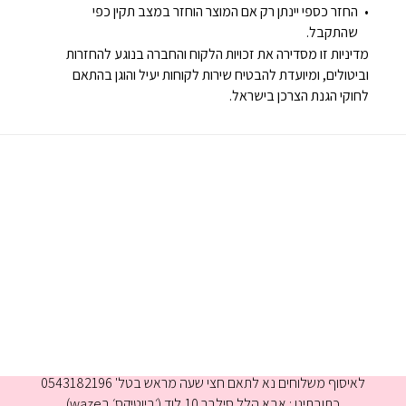
החזר כספי יינתן רק אם המוצר הוחזר במצב תקין כפי
שהתקבל.
מדיניות זו מסדירה את זכויות הלקוח והחברה בנוגע להחזרות
וביטולים, ומיועדת להבטיח שירות לקוחות יעיל והוגן בהתאם
לחוקי הגנת הצרכן בישראל.
א-ה 9:00-16:00
לאיסוף משלוחים נא לתאם חצי שעה מראש בטל' 0543182196
כתובתינו : אבא הלל סילבר 10,לוד (׳ביוטיקס׳ בwaze)