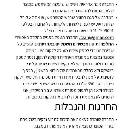
החברה אינה אחראית לשימוש שיעשה המשתמש במוצר
שלא בהתאם להוראות היצרן או החברה.
במקרה של פגם במוצר שרכש המשתמש, או אם לא קיבל
שירות ראוי, יש לפנות לשירות הלקוחות של החברה בטלפון
074-7399001 בשעות הפעילות או בדוא”ל
tzah@gmail.com
, והחברה תטפל בפנייה בהקדם האפשרי.
החלפה ותיקון מכשירים חשמליים באחריות
אנו עושים כל
שביכולתנו כדי לספק שירות מעולה ללקוחותינו. במידה
ומכונה נמצאת במסגרת האחריות וזקוקה לתיקון, ננסה לספק
מכונה חלופית מתוך המלאי הקיים (שירות שניתן על ידי
ביוטיקס ולא כחלק מהאחריות של היבואן הרשמי), בכפוף
לזמינות. על מנת להבטיח את החזרת המכונה החלופית, יילקח
פיקדון בסך 350 ש”ח באמצעות כרטיס אשראי. יש לציין כי
במידה ולא ניתן לתפוס מסגרת אשראי עבור הפיקדון, אנו
שומרים לעצמנו את הזכות לחייב את הלקוח בסכום זה.
החרגות והגבלות
החברה שומרת לעצמה את הזכות לתבוע נזקים בשל פחת
בערך המוצר כתוצאה מהרעה משמעותית במצבו.