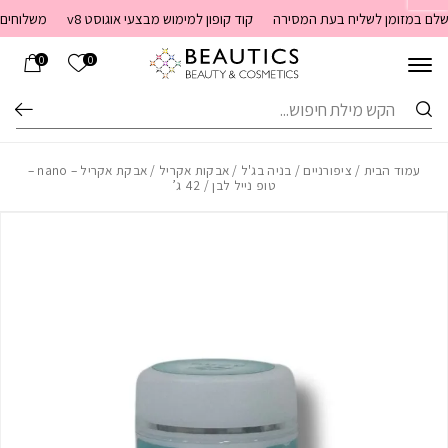
בחזרה למעלה
Skip to Content
קוד קופון למימוש מבצעי אוגוסט v8
משלוחים מהירים עד העסק תוך 1-4 ימי עסקים. 
הרשימה שלי
0
0
חיפוש
עמוד הבית
/
ציפורניים
/
בניה בג'ל
/
אבקות אקריל
/ אבקת אקריל – nano –
טופ נייל לבן / 42 ג’