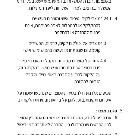
באמצעות חברת המשלוחים, המשתמש יישא בעלות דמי
המשלוח בהתאם למחיר השליחות ליעד המשלוח.
מוצרי לקים, טיפוח אישי ומוצרים העשויים
להתקלקל או להתכלות לאחר פתיחתם, אינם
ניתנים להחזרה או להחלפה.
מוצרים אלו כוללים לקים, קרמים, תכשירים
קוסמטיים שנפתחו או נעשה בהם שימוש אישי.
החזר של מוצרים מסוג זה יתקבל רק אם נמצא
פגם במוצר טרם פתיחתו או שימושו. במקרה כזה,
על הלקוח להודיע לחברה באופן מיידי ולקבל
הנחיות להחזרה.
סעיפים אלו נועדו להבטיח שהמוצרים שנרכשו ישמרו על
איכותם ותקינותם, וכן להגן על בריאות ובטיחות הלקוחות.
פגם במוצר
:
אם הביטול נובע מפגם במוצר או מאי התאמה בין המוצר
לבין הפרטים שנמסרו לגביו, החברה לא תגבה דמי ביטול.