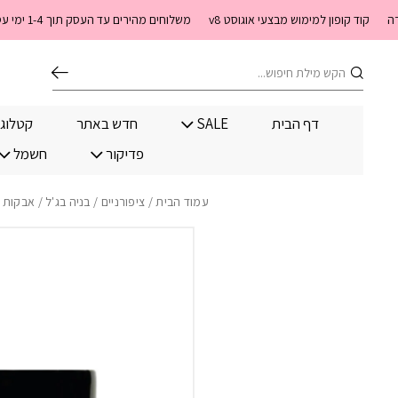
בחזרה למעלה
Skip to Content
וד קופון למימוש מבצעי אוגוסט v8
משלוחים מהירים עד העסק תוך 1-4 ימי עסקים. משלוחים חינם מעל 399 שקלים חדש באתר! ניתן לשלם במזומן לשליח בעת המסירה
חיפוש
דף הבית
SALE
חדש באתר
קטלוג
פדיקור
חשמל
עמוד הבית
/
ציפורניים
/
בניה בג'ל
/
אבקות 