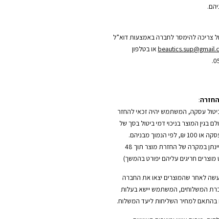
הם.
ל צריכה להימסר לחברה באמצעות דוא”ל
beautics.sup@gmail
או בטלפון
0
החזרה
:
טול עסקה, המשתמש יהיה זכאי להחזר
 בגין המוצר בניכוי דמי ביטול בסך של
5% משווי העסקה או 100 ₪, לפי הנמוך מבניהם.
(החזר כספי יינתן במקרה של החזרת מוצר תוך 48
מוצרים חריגים עליהם יפורט בהמשך)
עשה לאחר שהמוצרים יצאו את החברה
רת המשלוחים, המשתמש יישא בעלות
בהתאם למחיר השליחות ליעד המשלוח.