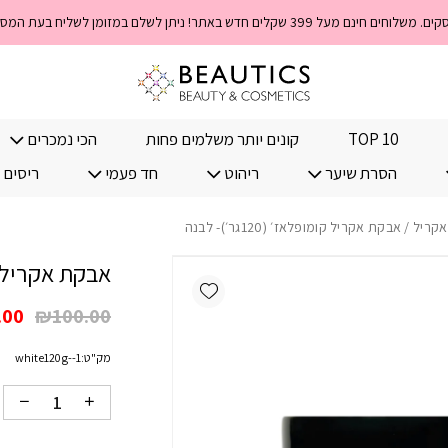
כמות אבקת אקריל קומופלאז׳ (120גר
TOP 10
קונים יותר משלמים פחות
הכי נמכרים
הסרת שיער
ריהוט
חד פעמי
ריסים 
אקריל
/ אבקת אקריל קומופלאז׳ (120גר׳)- לבנה
אבקת אקריל קומופלא
Add wishlist
המח
.00
₪
100.00
המק
מק"ט:
white120g--1
היה
00.