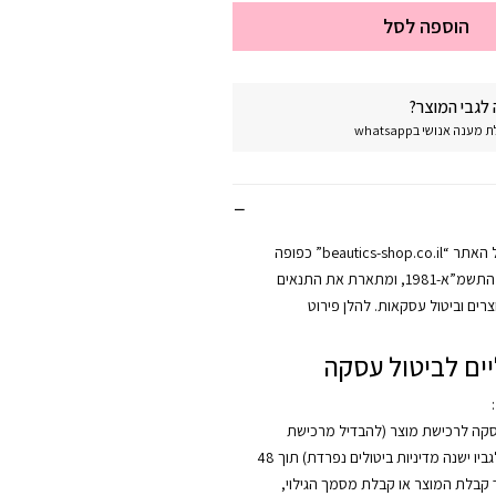
הוספה לסל
לגבי המוצר?
נה אנושי בwhatsapp
מדיניות החזרות של האתר “beautics-shop.co.il” כפופה
לחוק הגנת הצרכן, התשמ”א-1981, ומתארת את התנאים
רים וביטול עסקאות. להלן פירוט
ים לביטול עסקה
:
סקה לרכישת מוצר (להבדיל מרכישת
קורס, אשר לגביו ישנה מדיניות ביטולים נפרדת) תוך 48
קבלת המוצר או קבלת מסמך הגילוי,