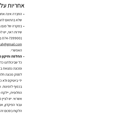
אחריות על 
החברה אינה אחר
שלא בהתאם להור
במקרה של פגם ב
שירות ראוי, יש 
074-7399001 בשעות הפעילות או בדוא”ל
zah@gmail.com
האפשרי.
החלפה ותיקון 
כל שביכולתנו כד
ומכונה נמצאת במ
לספק מכונה חלופ
ידי ביוטיקס ולא 
בכפוף לזמינות. 
אשראי. יש לציין 
עבור הפיקדון, אנ
הלקוח בסכום זה.