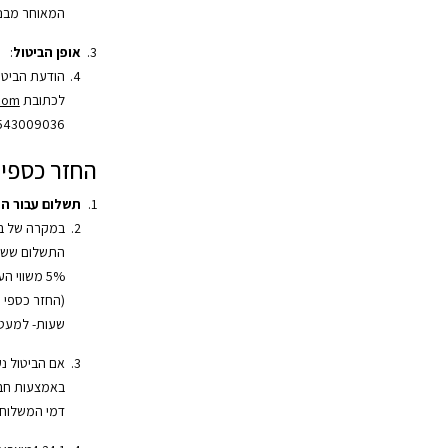
המאוחר מבני
אופן הביטול
:
הודעת הביטו
לכתובת
.com
543009036.
החזר כספי
תשלום עבור ה
במקרה של בי
התשלום ששולם
שעות- למעט 
אם הביטול נ
באמצעות חב
דמי המשלוח 