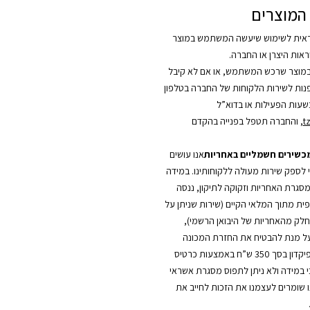
המוצרים
אית לשימוש שיעשה המשתמש במוצר
אות היצרן או החברה.
מוצר שרכש המשתמש, או אם לא קיבל
לפנות לשירות הלקוחות של החברה בטלפון
t
, והחברה תטפל בפנייה בהקדם
מכשירים חשמליים באחריות
אנו עושים
י לספק שירות מעולה ללקוחותינו. במידה
סגרת האחריות וזקוקה לתיקון, ננסה
ית מתוך המלאי הקיים (שירות שניתן על
כחלק מהאחריות של היבואן הרשמי),
על מנת להבטיח את החזרת המכונה
החלופית, יילקח פיקדון בסך 350 ש”ח באמצעות כרטיס
כי במידה ולא ניתן לתפוס מסגרת אשראי
ו שומרים לעצמנו את הזכות לחייב את