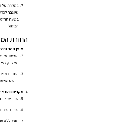
במקרה של החז
שיועבר לכרט
בוצעה ההזמ
הביטול.
החזרת המו
אופן ההחזרה
:
המשתמש ישל
משלוח, כפי 
החזרת מוצרי
כרטיס האשרא
מקרים בהם אין 
טובין שיוצרו 
טובין פסידים
מוצר ללא אר