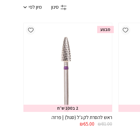
סינון
מיון לפי
Add wishlist
Add wishlist
מבצע
2 ב100 ש״ח
ראש להסרת לק ג’ל (סגול) | פרזה
המחיר
המחיר
₪
65.00
₪
81.00
המקורי
הנוכחי
היה:
הוא: