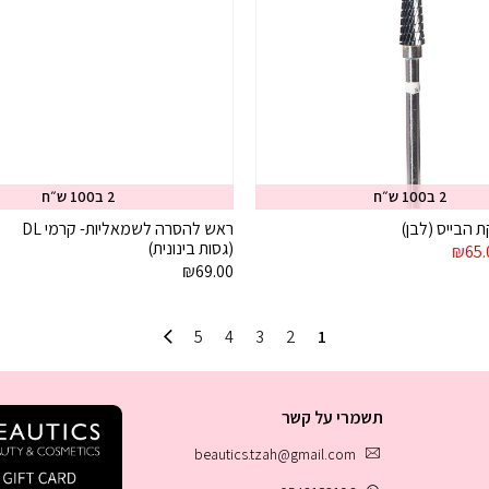
2 ב100 ש״ח
2 ב100 ש״ח
הבייס (לבן)
ראש להסרה לשמאליות- קרמי DL
(גסות בינונית)
יר
המחיר
₪
65.
רי
הנוכחי
₪
69.00
הוא:
₪65.00.
₪81
5
4
3
2
1
תשמרי על קשר
beautics.tzah@gmail.com