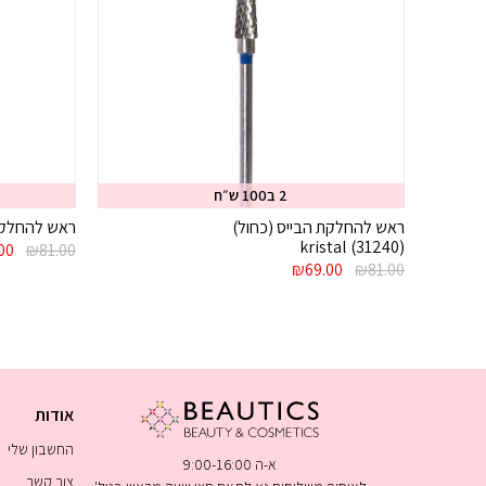
2 ב100 ש״ח
ראש להחלקת הבייס (כחול)
ראש להחלקת 
(31240) kristal
המח
00
₪
81.00
המחיר
המחיר
המקו
₪
69.00
₪
81.00
המקורי
הנוכחי
היה:
היה:
הוא:
.00.
₪69.00.
₪81.00.
אודות
החשבון שלי
א-ה 9:00-16:00
צור קשר