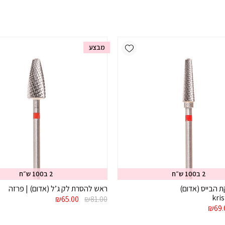
Add wishlist
מבצע
2 ב100 ש״ח
2 ב100 ש״ח
 הבייס (אדום)
ראש להסרת לק ג’ל (אדום) | פרזה
המחיר
המחיר
₪
65.00
₪
81.00
יר
המחיר
המקורי
הנוכחי
₪
69.
רי
הנוכחי
היה:
הוא: