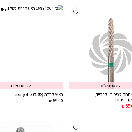
הוא:
₪81.00.
₪65.00.
₪69.00.
₪81
Add wishlist
2 ב100 ש״ח
2 ב100 ש״ח
תחת לציפורן (קרבייד)
ראש קרחת (סגול) tres jolie
₪
69.00
יר
המחיר
₪
65.
רי
הנוכחי
הוא:
₪65.00.
₪81
Add wishlist