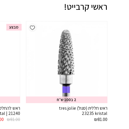
ראשי קרבייט!
Add wishlist
מבצע
2 ב100 ש״ח
ראש חללית (סגול) tres jolie
ראש להחלקת
21240 | kristal
23235 kristal
המח
00
₪
81.00
₪
81.00
המקו