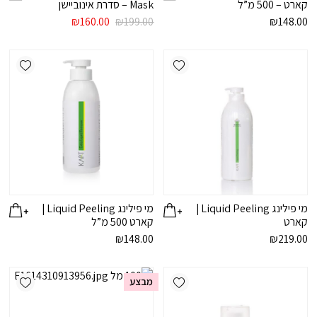
קארט – 500 מ”ל
Mask – סדרת אינוביישן
המחיר
המחיר
₪
160.00
₪
199.00
₪
148.00
המקורי
הנוכחי
היה:
הוא:
ishlist
Add wishlist
₪160.00.
₪199.00.
מי פילינג Liquid Peeling |
מי פילינג Liquid Peeling |
קארט
קארט 500 מ”ל
₪
148.00
₪
219.00
ishlist
Add wishlist
מבצע