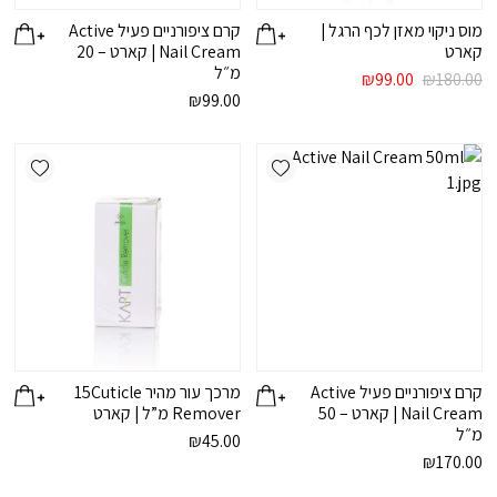
מוס ניקוי מאזן לכף הרגל |
קרם ציפורניים פעיל Active
קארט
Nail Cream | קארט – 20
מ״ל
המחיר
המחיר
₪
99.00
₪
180.00
המקורי
הנוכחי
₪
99.00
היה:
הוא:
₪99.00.
₪180.00.
ishlist
Add wishlist
קרם ציפורניים פעיל Active
מרכך עור מהיר 15Cuticle
Nail Cream | קארט – 50
Remover מ”ל | קארט
מ״ל
₪
45.00
₪
170.00