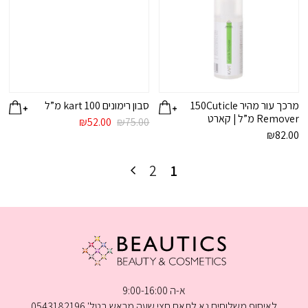
מרכך עור מהיר 150Cuticle
סבון רימונים kart 100 מ”ל
Remover מ”ל | קארט
המחיר
המחיר
₪
52.00
₪
75.00
המקורי
הנוכחי
₪
82.00
היה:
הוא:
₪52.00.
₪75.00.
2
1
א-ה 9:00-16:00
לאיסוף משלוחים נא לתאם חצי שעה מראש בטל' 0543182196