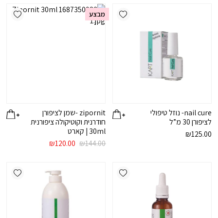
ishlist
Add wishlist
מבצע
nail cure- נוזל טיפולי
zipornit -שמן לציפורן
לציפורן 30 מ”ל
חודרנית וקוטיקולה ציפורנית
30ml | קארט
₪
125.00
המחיר
המחיר
₪
120.00
₪
144.00
המקורי
הנוכחי
היה:
הוא:
ishlist
Add wishlist
₪120.00.
₪144.00.