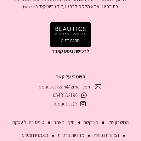
כתובתינו : אבא הלל סילבר 10,לוד (׳ביוטיקס׳ בwaze)
לרכישת גיפט קארד
תשמרי על קשר
beautics.tzah@gmail.com
0543182196
@ibeautics
החשבון שלי
צור קשר
תקנון האתר
טופס ביטול עסקה
הצהרת נגישות
מדיניות פרטיות
מאמרים ומידע