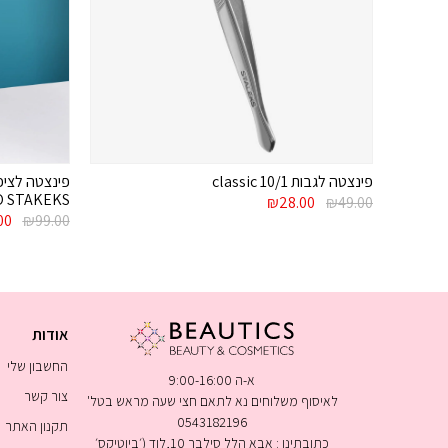
פינצטה לגבות classic 10/1
 STAKEKS
המחיר
המחיר
₪
28.00
₪
49.00
המקורי
הנוכחי
המח
00
₪
99.00
היה:
הוא:
המק
₪49.00.
₪28.00.
היה:
.00.
אודות
החשבון שלי
א-ה 9:00-16:00
צור קשר
לאיסוף משלוחים נא לתאם חצי שעה מראש בטל'
0543182196
תקנון האתר
כתובתינו : אבא הלל סילבר 10,לוד (׳ביוטיקס׳