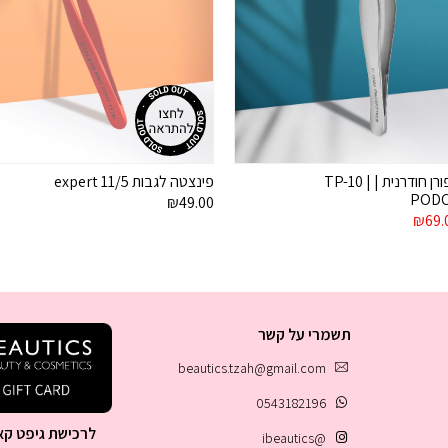
פינצטה לציפורן חודרנית | TP-10 |
פינצטה לגבות 5/expert 11
PODO
₪
49.00
יר
המחיר
₪
69.
ורי
הנוכחי
הוא:
₪69.00.
₪99
תשמרי על קשר
beautics.tzah@gmail.com
0543182196
לרכישת גיפט קא
@ibeautics