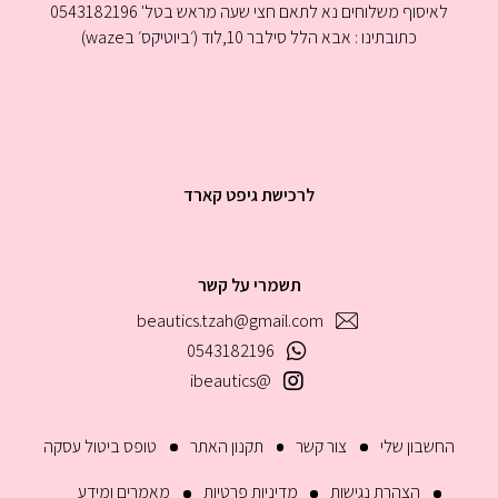
לאיסוף משלוחים נא לתאם חצי שעה מראש בטל' 0543182196
כתובתינו : אבא הלל סילבר 10,לוד (׳ביוטיקס׳ בwaze)
לרכישת גיפט קארד
תשמרי על קשר
beautics.tzah@gmail.com
0543182196
@ibeautics
החשבון שלי
צור קשר
תקנון האתר
טופס ביטול עסקה
הצהרת נגישות
מדיניות פרטיות
מאמרים ומידע