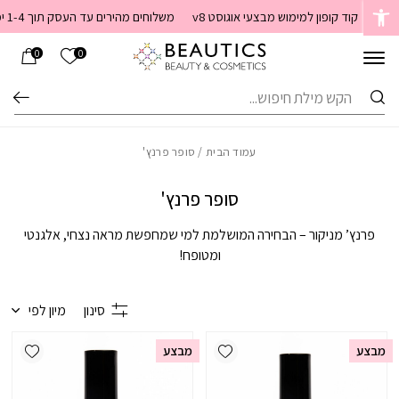
בחזרה למעלה
Skip to Content
קוד קופון למימוש מבצעי אוגוסט v8
משלוחים מהירים עד העסק תוך 1-4 ימי עסקים. משלוחים חינם מעל 399 שקלים חדש באתר! ניתן לשלם במזומן לשליח בעת המסירה
הרשימה שלי
0
0
חיפוש
עמוד הבית
/ סופר פרנץ'
סופר פרנץ'
פרנץ’ מניקור – הבחירה המושלמת למי שמחפשת מראה נצחי, אלגנטי
ומטופח!
סינון
מיון לפי
ishlist
Add wishlist
מבצע
מבצע