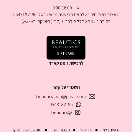
א-ה 9:00-16:00
לאיסוף משלוחים נא לתאם חצי שעה מראש בטל' 0543182196
כתובתינו : אבא הלל סילבר 10,לוד (׳ביוטיקס׳ בwaze)
לרכישת גיפט קארד
תשמרי על קשר
beautics.tzah@gmail.com
0543182196
@ibeautics
החשבון שלי
צור קשר
תקנון האתר
טופס ביטול עסקה