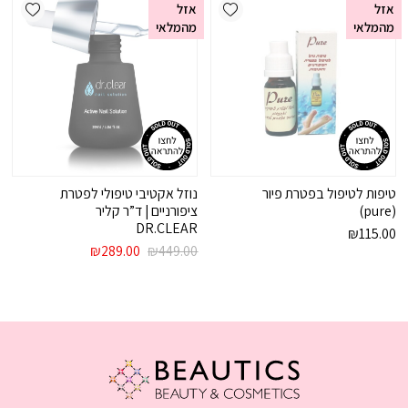
ishlist
Add wishlist
₪867.00.
₪1,347.00.
₪578.00.
₪898.00.
אזל
אזל
מהמלאי
מהמלאי
טיפות לטיפול בפטרת פיור
נוזל אקטיבי טיפולי לפטרת
(pure)
ציפורניים | ד”ר קליר
DR.CLEAR
₪
115.00
המחיר
המחיר
₪
289.00
₪
449.00
המקורי
הנוכחי
היה:
הוא:
₪289.00.
₪449.00.