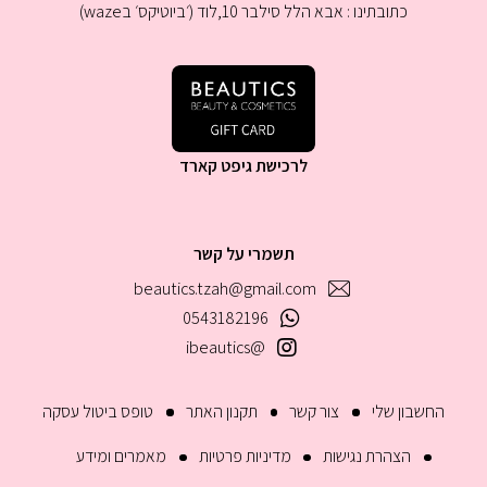
כתובתינו : אבא הלל סילבר 10,לוד (׳ביוטיקס׳ בwaze)
לרכישת גיפט קארד
תשמרי על קשר
beautics.tzah@gmail.com
0543182196
@ibeautics
החשבון שלי
צור קשר
תקנון האתר
טופס ביטול עסקה
הצהרת נגישות
מדיניות פרטיות
מאמרים ומידע