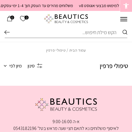
בחזרה למעלה
Skip to Content
ד קופון למימוש מבצעי אוגוסט v8
משלוחים מהירים עד העסק תוך 1-4 ימי עסקים. משלוחים חינם מעל 399 שקלים חדש באתר! ניתן לשלם במזומן לשליח בעת המסירה
הרשימה שלי
0
0
חיפוש
עמוד הבית
/ טיפולי פרפין
טיפולי פרפין
סינון
מיון לפי
א-ה 9:00-16:00
לאיסוף משלוחים נא לתאם חצי שעה מראש בטל' 0543182196