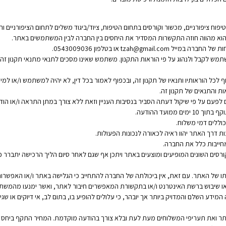
ח ציפורניים, מכשור וקורסים בתחום הטיפוח, ציוד/ביגוד משלים לתחום הציפורניים וה
 והוא מהווה חוזה התקשרות המסדיר את היחסים בין החברה לבין המשתמשים באתר.
וחות של החברה במייל
tzah@gmail.com
או בטלפון 0543009036.
תמש לקבל ולנהוג על פי הוראות התקנון. משתמש שאינו מסכים לתנאי מתנאי תקנון זה
 לכל הוראותיו ותנאיו של תקנון זה, ובכפוף לאמור בכל דין, לא יהיה למשתמש ו/או למי
ת והתנאים של תקנון זה.
עם על פי שיקול דעתה הסביר בנסיבות העניין וזאת ללא צורך במתן התראה ו/או הוד
מועד ההודעה.
כוללים דמי משלוח.
דרך האתר יהוו ראיה לכאורה לנכונות הפעולות.
חייבות כלל את החברה.
סים השונים המופיעים ומוצעים באתר ויתכן אף שגם לאחר סיום הליך הרכישה יתברר כי 
של האתר. עם זאת, אין ביכולתה של החברה להתחייב כי הגלישה באתר ו/או האפשרות ל
או שיבוש ברשת האינטרנט ו/או בתקשורת המאפשרים חיבור לאתר, ואשר ימנעו מהמ
ידע השלם והמדויק ביותר אך יובהר, כי עלולים להופיע בו, בתום לב, אי דיוקים או שג
באתר ואת תעריפי המשלוחים מעת לעת ובלא צורך בהודעה מוקדמת. המחיר התקף ביח