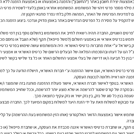
אמצעות יצירת חשבון באתר (“החשבון”) והזמנה באמצעותו או באמצעות הזמנה ללא הל
מילוי מספר פרטי זיהוי של המשתמש. המשתמש אחראי באופן בלעדי לשמירת פרטי החש
דיניות הפרטיות של האתר, המהווה חלק בלתי נפרד מתנאי תקנון זה.
ש להקפיד על מסירת כל הפרטים הנדרשים באתר באופן מדויק ועדכני. ביצוע הזמנה הכו
לפרטים השגויים, החברה תהיה רשאית לחייב את המשתמש בתשלום נוסף בגין דמי משלוח
מש בכרטיס אשראי או באמצעי תשלום (למשל פייפאל) תקף (שלא הוגבל או נחסם מכל 
פק בישראל ע”י אחת מחברות כרטיסי האשראי. היה והמשתמש עושה שימוש בפרטי כרטיס
הנ”ל הנו על דעתו ובהסכמתו המלאה של הבעלים הרשום של כרטיס האשראי או אמצעי ה
 בגין כל תביעה ו/או דרישה של בעלי אמצעי התשלום האחר או כל צד שלישי בקשר ל
רטי כרטיס האשראי, ועם אישור ההזמנה ע״י חברות האשראי, תישלח הודעה על כך ל
ה יהוו ראייה חלוטה לנכונות העסקה.
שראי. בנוסף לאישור חברת האשראי, אישור פעולת ההזמנה מותנה בזה שהמוצר ו/או ה
נה ובמקרה של קורס שסגור להרשמה או שלא מוצע יותר להרשמה, וככל שחוייב המשתמש
עמה בגין כל סוג של נזק, בין נזק ישיר או נזק עקיף כתוצאה מכך.
עד מבוקש למשלוח וזאת על ידי הזנת היעד למשלוח במקום המיועד לכך. החברה מבצע
שתמש אישור באמצעות הדואר האלקטרוני (אותו הזין המשתמש בעת ההרשמה) על קליטת
ברה.
תקף, או שחברת כרטיסי האשראי איננה מכבדת את העסקה, או שחברת פייפאל (או כל 
תיצור קשר עם המשתמש לפרטי הקשר שהזין בעת רישומו, ככל ונרשם או בשלב ביצוע 