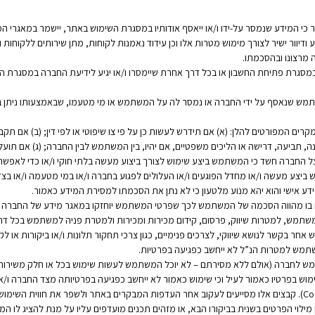
המידע שנמסר על-ידו ו/או ייאסף אודותיו במסגרת השימוש באתר, יישמר במאגרי המיד
דע ודיוור ישיר לצורך מימוש מטרות אלו וכן עידוד נאמנות לקוחות, מתן שירותים ללקוח
 מרצונו ובהסכמתו.
סגרת פתיחת החשבון או בכל דרך אחרת שיימסרו ו/או יגיע לידיעת החברה במסגרת השימ
משתמש שנאסף על ידי החברה או נמסר לה על המשתמש או מי מטעמו, שבאמצעותו ניתן ב
המפורטים להלן: (א) אם תידרש לעשות כן על פי צו שיפוטי או לפי דין; (ב) אם תקב
, תביעה, דרישה או הליכים משפטיים, אם יהיו, בין המשתמש לבין החברה; (ג) אם תוע
ל החברה חשד כי המשתמש ביצע שימוש לצורך ביצוע מעשה בלתי חוקי ו/או כדי לאפשר, 
יצע מעשה ו/או מחדל הפוגעים ו/או העלולים לפגוע בחברה ו/או במי מטעמה ו/או בצ
ע אישי והוא יהא מנוע מלטעון כי לא נתן את הסכמתו למסירת המידע כאמור.
ם בו מהווה הסכמה של המשתמש לכך שפרטי המשתמש יוחזקו במאגר מידע של החברה 
משתמש, למטרות שיווק, פרסום, קידום מכירות ומכירות ולמטרת פניה למשתמש בכל דרך
אחר בקשר לנושא שיווקי, לצרכים פנימיים, כגון צרכי תחקור תלונות ו/או ביקורות או לק
תמש למטרות הנ”ל לא ייחשב כפגיעה בפרטיות.
 לחברה (אולם ללא מסירתם – לא יוכל המשתמש לעשות שימוש בכל או חלק משירותי
בפרטיו כאמור לעיל וכי שימוש כאמור לא ייחשב כפגיעה בפרטיותה מצד החברה ו/א
החברה עושה שימוש בקבצי מידע הנקראים “קוקיס” (Cookies). קבצים אלו מסייעים לעקוב אחר העדפות המבקרים באת
לוי הפרטים בשנית בביקורו הבא, או מזהים תכנים מועדפים עליו על מנת להציג לו המ