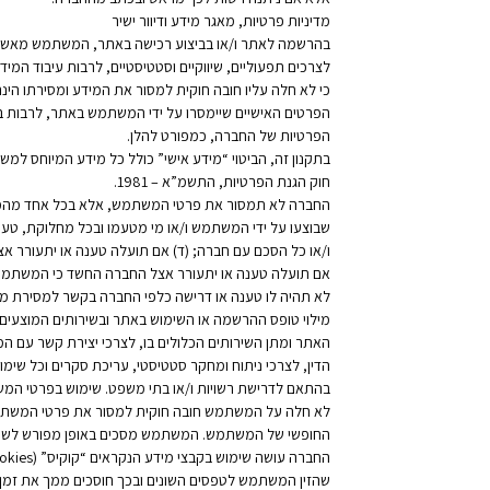
מדיניות פרטיות, מאגר מידע ודיוור ישיר
בהרשמה לאתר ו/או בביצוע רכישה באתר, המשתמש מאשר כי 
לצרכים תפעוליים, שיווקיים וסטטיסטיים, לרבות עיבוד המי
כי לא חלה עליו חובה חוקית למסור את המידע ומסירתו הינה
הפרטים האישיים שיימסרו על ידי המשתמש באתר, לרבות במ
הפרטיות של החברה, כמפורט להלן.
בתקנון זה, הביטוי “מידע אישי” כולל כל מידע המיוחס ל
חוק הגנת הפרטיות, התשמ”א – 1981.
החברה לא תמסור את פרטי המשתמש, אלא בכל אחד מהמקרים 
שבוצעו על ידי המשתמש ו/או מי מטעמו ובכל מחלוקת, טענה
ו/או כל הסכם עם חברה; (ד) אם תועלה טענה או יתעורר אצ
אם תועלה טענה או יתעורר אצל החברה החשד כי המשתמש ב
לא תהיה לו טענה או דרישה כלפי החברה בקשר למסירת מיד
מילוי טופס ההרשמה או השימוש באתר ובשירותים המוצעי
האתר ומתן השירותים הכלולים בו, לצרכי יצירת קשר עם ה
הדין, לצרכי ניתוח ומחקר סטטיסטי, עריכת סקרים וכל שימוש 
בהתאם לדרישת רשויות ו/או בתי משפט. שימוש בפרטי המש
לא חלה על המשתמש חובה חוקית למסור את פרטי המשתמש
החופשי של המשתמש. המשתמש מסכים באופן מפורש לשימוש 
שהזין המשתמש לטפסים השונים ובכך חוסכים ממך את זמן מי