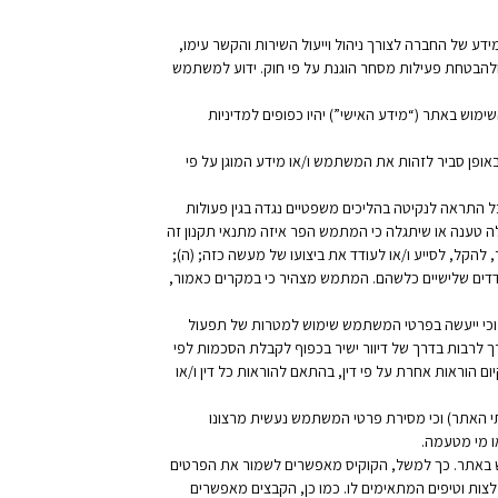
ע של החברה לצורך ניהול וייעול השירות והקשר עימו,
ות ולהבטחת פעילות מסחר הוגנת על פי חוק. ידוע למשתמש
וש באתר (“מידע האישי”) יהיו כפופים למדיניות
אופן סביר לזהות את המשתמש ו/או מידע המוגן על פי
ל התראה לנקיטה בהליכים משפטיים נגדה בגין פעולות
לה טענה או שיתגלה כי המתמש הפר איזה מתנאי תקנון זה
להקל, לסייע ו/או לעודד את ביצועו של מעשה כזה; (ה);
דדים שלישיים כלשהם. המתמש מצהיר כי במקרים כאמור,
וכי ייעשה בפרטי המשתמש שימוש למטרות של תפעול
 לרבות בדרך של דיוור ישיר בכפוף לקבלת הסכמות לפי
יום הוראות אחרת על פי דין, בהתאם להוראות כל דין ו/או
 האתר) וכי מסירת פרטי המשתמש נעשית מרצונו
ו מי מטעמה.
ר ולשפר את חווית השימוש באתר. כך למשל, הקוקיס מאפשרים לשמור את הפרטים
לצות וטיפים המתאימים לו. כמו כן, הקבצים מאפשרים