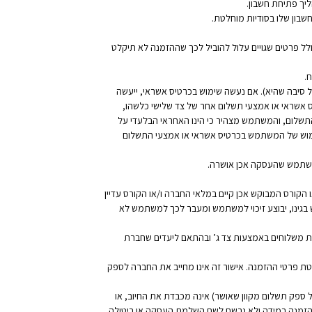
יך פתיחת חשבון.
בון שלו בסודיות מוחלטת.
לל פרטים שגויים עלול להוביל לכך שההזמנה לא תיקלט
.
סיבה שהיא). אם נעשה שימוש בכרטיס אשראי, ייעשה
 אשראי או אמצעי תשלום אחר של צד שלישי כלשהו,
תשלום, והמשתמש מצהיר כי הינו האחראי הבלעדי על
שימוש של המשתמש בכרטיס אשראי או אמצעי התשלום
משתמש שהעסקה אכן אושרה.
קורס המבוקש אכן קיים במלאי החברה ו/או הקורס עדיין
 בגינו, יבוצע זיכוי למשתמש ומעבר לכך למשתמש לא
ת משלוחים באמצעות צד ג’ ובהתאם ליעדים שחברת
 פרטי ההזמנה. אישור זה אינו מחייב את החברה לספק
ספק תשלום מקוון שאושר) אינה מכבדת את החיוב, או
ההזמנה במידה ולא נרשם לשם השלמת העסקה או ביטולה.