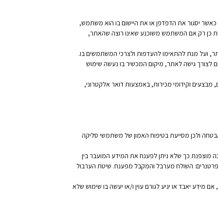
ע כאשר יסגור את הדפדפן או את היישום בו הוא משתמש,
שות כן רק אם המשתמש משוכנע שאינו רוצה שהאתר,
אתר, ועל מנת להתאימו להעדפות ולצרכי המשתמשים בו.
להיאסף גם פרטי ספק שירותי האינטרנט של המשתמש, כתובתו בפרוטוקול האינטרנט (כתובת IP) ושם המתחם לצורך גישה לאתר, מיקום המכשיר בו נעשה שימוש
מבצעים וקידומי מכירות, באמצעות דואר אלקטרוני,
חרים וחברות האשראי. החדרת ה-PCI DSS מעלה משמעותית את רמת האבטחה ולכן מסייעת בטיפוח האמון של משתמשי סליקה
עמודים) הינה מוצפנת כך שלא ניתן לפענח את המידע המועבר בין
 פרטנרים: השולח מערבל והמקבל מפענח. שיטת הערבול
 מידע יאבד או יגיע לגורם עוין ו/או יעשה בו שימוש שלא