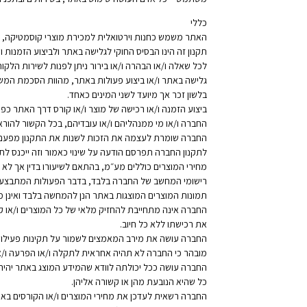
כללי
האתר משמש כחנות וירטואלית למכירת מוצרי קוסמטיקה, טיפו
תקנון זה הינו הבסיס החוקי לגלישה באתר ולביצוע הזמנות
לכל שאלה ו/או הבהרה ו/או בירור ניתן לפנות לשירות הלק
גלישה באתר ו/או ביצוע פעולות באתר, מהוות הסכמת המש
בלשון זכר אך מיועד לשני המינים כאחד.
ביצוע הזמנה ו/או רכישה של מוצר ו/או קורס דרך האתר כפוף
החברה ו/או מי ממנהליהם ו/או עובדיהם, בכל הקשור להוראו
החברה שומרת לעצמה את הזכות לשנות את התקנון מפעם לפ
לתקנון החברה תפרסם הודעה על שינוי כאמור וזה ייכנס לתוקף בתוך 10 ימים מ
מחירי המוצרים כוללים מע״מ, בהתאם לשיעורו בדין אך לא 
רישומי המחשב של החברה בלבד, בדבר הפעולות המתבצעות 
תמונות המוצרים המוצגות באתר הנן להמחשה בלבד ואינן מ
החברה אינה מתחייבת להחזיק מלאי של כל המוצרים ו/או קור
את רכישתו ללא כל חיוב.
החברה עושה את מירב המאמצים לשמור על תקינות פעילותו 
מובהר כי החברה לא תהיה אחראית לתקלה ו/או הפרעה ו/
החברה עושה ככל יכולתה לוודא שהמידע המוצג באתר יהיה המ
כל שהיא הנובעת מהן או קשורה אליהן.
החברה רשאית לעדכן את מחירי המוצרים ו/או הקורסים 