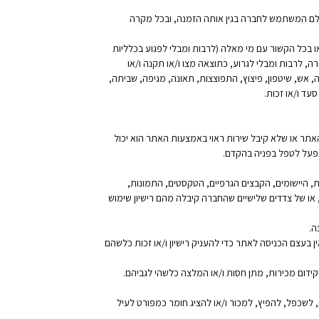
לם המשתמש לחברה בגין אותה הזמנה, ובכל מקרה
או בכל הקשור עם מי מאלה (לרבות ומבלי לפגוע בכלליות
ה, לרבות ומבלי לגרוע, כתוצאה מצו ו/או תקנה ו/או
 אש, שיטפון, פיצוץ, התפוצצות, תאונה, מגיפה, שביתה,
עד ו/או זכות.
ר או שלא קיבל שירות ראוי באמצעות האתר הוא יכול
פעל לטפל בפניה בהקדם.
ות, היישומים, הקבצים הגרפיים, הטקסטים, התמונות,
או של צדדים שלישיים שהחברה קיבלה מהם רישיון שימוש
ה.
 בעצם הכניסה לאתר כדי להעניק רישיון ו/או זכות כלשהם
קידום מכירות, מתן חסות ו/או המלצה כלשהי לגביהם.
 לשכפל, להפיץ, למכור ו/או להציג חומר כמפורט לעיל