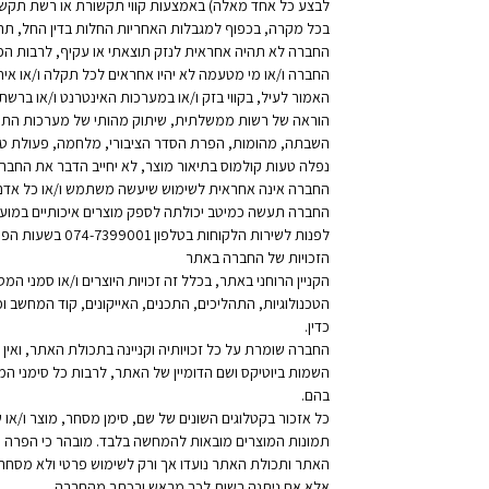
לבצע כל אחד מאלה) באמצעות קווי תקשורת או רשת תקשורת 
בכל מקרה, בכפוף למגבלות האחריות החלות בדין החל, ת
החברה לא תהיה אחראית לנזק תוצאתי או עקיף, לרבות הפס
החברה ו/או מי מטעמה לא יהיו אחראים לכל תקלה ו/או איחו
האמור לעיל, בקווי בזק ו/או במערכות האינטרנט ו/או ברשתו
הוראה של רשות ממשלתית, שיתוק מהותי של מערכות התקשורת
השבתה, מהומות, הפרת הסדר הציבורי, מלחמה, פעולת טרור 
נפלה טעות קולמוס בתיאור מוצר, לא יחייב הדבר את החברה
החברה אינה אחראית לשימוש שיעשה משתמש ו/או כל אדם 
החברה תעשה כמיטב יכולתה לספק מוצרים איכותיים במוע
לפנות לשירות הלקוחות בטלפון 074-7399001 בשעות הפעילות של החברה כפי שמופיע באתר או באמצעות דוא”ל
הזכויות של החברה באתר
הקניין הרוחני באתר, בכלל זה זכויות היוצרים ו/או סמני ה
הטכנולוגיות, התהליכים, התכנים, האייקונים, קוד המחשב
כדין.
החברה שומרת על כל זכויותיה וקניינה בתכולת האתר, ואין
השמות ביוטיקס ושם הדומיין של האתר, לרבות כל סימני המ
בהם.
כל אזכור בקטלוגים השונים של שם, סימן מסחר, מוצר ו/או 
תמונות המוצרים מובאות להמחשה בלבד. מובהר כי הפרה של ז
האתר ותכולת האתר נועדו אך ורק לשימוש פרטי ולא מסחרי,
אלא אם ניתנה רשות לכך מראש ובכתב מהחברה.