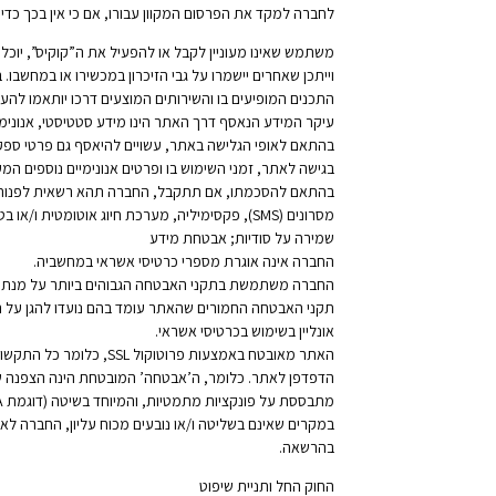
לחברה למקד את הפרסום המקוון עבורו, אם כי אין בכך כדי ל
משתמש שאינו מעוניין לקבל או להפעיל את ה”קוקיס”, יוכל
וייתכן שאחרים יישמרו על גבי הזיכרון במכשירו או במחש
התכנים המופיעים בו והשירותים המוצעים דרכו יותאמו להעד
עיקר המידע הנאסף דרך האתר הינו מידע סטטיסטי, אנונימי
בגישה לאתר, זמני השימוש בו ופרטים אנונימיים נוספים המ
בהתאם להסכמתו, אם תתקבל, החברה תהא רשאית לפנות אל 
מסרונים (SMS), פקסימיליה, מערכת חיוג אוטומטית ו/או בטלפון, וזאת כל עוד לא נתקבלה הודעה אחרת מהמשתמש בכל עת.
שמירה על סודיות; אבטחת מידע
החברה אינה אוגרת מספרי כרטיסי אשראי במחשביה.
החברה משתמשת בתקני האבטחה הגבוהים ביותר על מנת ל
אונליין בשימוש בכרטיסי אשראי.
האתר מאובטח באמצעות 
הדפדפן לאתר. כלומר, ה’אבטחה’ המובטחת הינה הצפנה של
מתבססת על פונקציות מתמטיות, והמיוחד בשיטה (דוגמת RSA) היא בכך שמספיק מפתח אחד בצד הלקוח כדי לערבל ולפענח נדרשים שניים.
במקרים שאינם בשליטה ו/או נובעים מכוח עליון, החברה לא 
בהרשאה.
החוק החל ותניית שיפוט