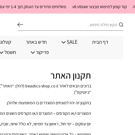
בחזרה למעלה
Skip to Content
ופון למימוש מבצעי אוגוסט v8
משלוחים מהירים עד העסק תוך 1-4 ימי עסקים. משלוחים חינם מעל 399 שקלים חדש באתר! ניתן לשלם במזומן לשליח בעת המסירה
חיפוש
דף הבית
SALE
חדש באתר
קטלוג
פדיקור
חשמל
תקנון האתר
“ביוטיקס”).
בתקנון זה יהיו למונחים המוגדרים בו המשמעות שלהלן:
המוצרים ו/או הקורסים – המוצרים ו/או הקורסים השונים המו
יום עסקים – ימי חול, ראשון עד חמישי, לא כולל שישי, שבת,
משתמש – כל אדם העושה שימוש באתר, בשירותים ובתכנים ה