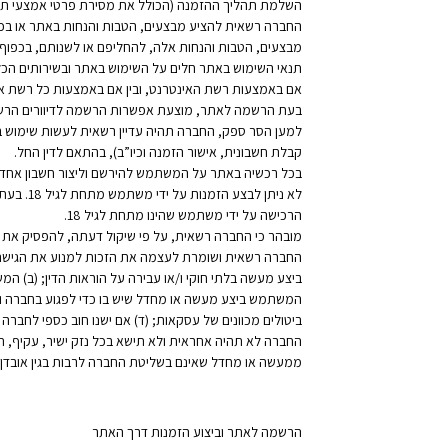
השלמת תהליך ההזמנה (הכולל את מסירת פרטי אמצעי תשלום
החברה רשאית להציע מבצעים, הטבות והנחות באתר או בכל
מבצעים, הטבות והנחות אלה, להחליפם או לשנותם, בכפוף 
תנאי השימוש באתר חלים על השימוש באתר ובשירותים הכלול
אם באמצעות רשת האינטרנט, ובין אם באמצעות כל רשת א
בעת הרשמה לאתר, מוצעת אפשרות הרשמה לדיוורים הרשמי
למען הסר ספק, החברה תהיה עדיין רשאית לעשות שימוש ב
קבלת חשבונית, אישור הזמנה וכיו”ב), בהתאם לדין החל.
בכל רכשיה באתר על המשתמש להירשם וליצור חשבון אחד 
לא ניתן
הרכישה על ידי משתמש שהינו מתחת לגיל 18.
מובהר כי החברה רשאית, על פי שיקול דעתה, להפסיק את
החברה רשאית ושומרת לעצמה את הזכות למנוע את הגישה
ביצע מעשה בלתי חוקי ו/או עבירה על הוראות הדין; (ב)
המשתמש ביצע מעשה או מחדל שיש בו כדי לפגוע בחברה ו/א
ביטולים מכוונים של עסקאות; (ד) אם ישנו חוב כספי לחבר
החברה לא תהיה אחראית ולא תישא בכל נזק ישיר, עקיף, 
ממעשה או מחדל שאינם בשליטת החברה לרבות בגין אובדן הכ
הרשמה לאתר וביצוע הזמנות דרך האתר