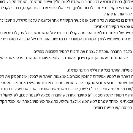
). במידה ובוצע עדכון מחירים שקדם לסיום הליך אישור ההזמנה, המחיר הקובע לאות
 אמצעי תקשורת אחר – לרבות טלפון, דואר אלקטרוני או הודעת טקסט, בכפוף לקבלת
להוראות הדין החל.
ים בו באמצעות כל מחשב או מכשיר תקשורת אחר (כדוגמת טלפון סלולרי, מחשבי כף יד 
ו אמצעי תקשורת אחרים.
ים של האתר. גם לאחר הסכמה לקבלת דיווחים יכול המשתמש, בכל עת, לבקש את הסר
פרטי המשתמש לצורך המטרות המפורטות במדיניות הפרטיות של החברה המפורטת להלן בת
בלבד. החברה שומרת לעצמה את הזכות להסיר חשבונות כפולים.
 לבצע הזמנות על ידי משתמש מתחת לגיל 18. בעת ביצוע ההזמנה ייעשה אך ורק בצירוף אישור הורה ו/או אפוטרופוס. הז
 פעילות האתר בכל עת וללא הודעה מראש.
 לאתר או למנוע אפשרות להזמין מוצרים באמצעות האתר או לבטלן או להפסיק את 
 המשתמש הפר תנאי מתנאי התקנון או כל הוראה מחייבת אחרת שתופיע באתר או במסמכי
ו במי מטעמה ו/או בצד ג’ כלשהו, לרבות משתמשים אחרים באתר או בפעילות התקינה ש
ה וחלף המועד לתשלומו; או (ה) מסיבה אחרת שהחברה מצאה לעצמה לנכון, לפי שיקול ד
תוצאתי או מיוחד שנגרם למשתמש או לצד שלישי, כתוצאה משימוש באתר ו/או מכל תקלה
נסה ו/או מניעת רווחים.