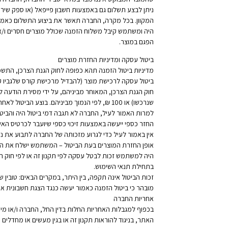
ניתן לבצע תשלום גם באמצעות חשבון פייפאל (או ספק שי
המקוון. בכל מקרה, החברה תאשר את ביצוע התשלום כאמו
הפגם במוצר.
ביטול עסקה ומדיניות החזרת מוצרים
מדיניות ביטול הזמנה תהא כפופה לחוק הגנת הצרכן, התשמ”א-1981 (להלן: “חוק הגנת הצרכן”), ואין באמור בסעיף שלהלן לג
שנרכשו) או 100 ₪, לפי הנמוך מביניהם. בוצע הביטול לאחר יציאת המוצרים את החברה באמצעות חברת המשלוחים, יישא המשתמש בעלות דמי המשלוח בהתאם למחיר השליחות ליעד המשלוח.
למרות האמור לעיל, החברה לא תגבה דמי ביטול היה והביטו
החזר כספי ייעשה באמצעות זיכוי כספי שיועבר לכרטיס 
אין באמור לעיל כדי לגרוע מזכותה של החברה לתבוע את 
אופן החזרת המוצרים בעת הביטול – המשתמש ישלח את המ
היה למשתמש זכות לבטל עסקה לפי תקנון זה או לפי חוק
בתחילת תנאי השימוש.
זכות הביטול אינה תקפה, בין היתר, במקרים הבאים: טובין ש
מובהר כי ביטול הזמנה כאמור יעשה כנגד הצגת חשבונית א
אחריות החברה
בכפוף למגבלות האחריות החלות בדין החל, החברה ו/או מי 
האתר, בניגוד להוראות תקנון זה או בגין מעשים או מחדלים 