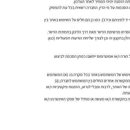
ה הזמנה יהיהי המחיר לאחר העדכון.
 הסכמות על פי הדין. החברה רשאית בכל עת להפסיק
למיניהם וכיו״ב). כמו כן הם חלים על השימוש באתר בין
תו מרשימת הדיוור וזאת דרך הלינק בתחתית הדיוור.
קנון זה וכן לצורך שליחת הודעות תפעוליות (כגון:
נת פרטי אשראי של הורה ו/או אפוטרופוס ייחשבו כמתן הסכמה לביצוע
השימוש של המשתמש באתר בכל מקרה בו: (א) המשתמש
 התקשרות אחרים החלים בין המשתמש לחברה; (ג)
ל האתר, לרבות ומבלי לגרוע, הזמנות פיקטיביות ו/או
עתה.
 בתקשורת ו/או מעשה או מחדל של ספקי האינטרנט ו/או