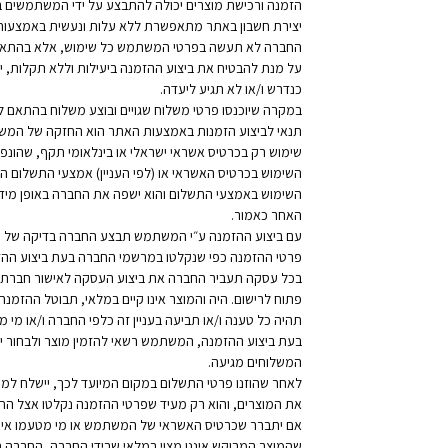
הזמנה ורכישת מוצרים יכולה להתבצע על ידי המשתמשים ב
יצירת חשבון באתר מתאפשרת ללא עלות ונעשית באמצעות 
החברה לא תעשה בפרטי המשתמש כל שימוש, אלא בהתאם למ
על מנת להבטיח את ביצוע ההזמנה ביעילות וללא תקלות, י
כנדרש ו/או לא תגיע ליעדה.
במקרה שיוכנסו פרטי משלוח שגויים ובוצע משלוח בהתאם 
תנאי לביצוע הזמנות באמצעות האתר הוא החזקה של המשת
שימוש רק בכרטיס אשראי ישראלי או בינלאומי תקף, שהונ
השימוש בכרטיס האשראי או (לפי העניין) אמצעי התשלום 
השימוש באמצעי התשלום והוא ישפה את החברה באופן מידי
האחר כאמור.
עם ביצוע ההזמנה ע״י המשתמש תבצע החברה בדיקה של פ
פרטי ההזמנה כפי שנקלטו במרשמי החברה בעת ביצוע ההזמנ
בכל עסקה תעביר החברה את ביצוע העסקה לאישור חברת הא
פתוח לרישום. היה והמוצר אינו קיים במלאי, תבוטל ההזמ
תהיה כל טענה ו/או תביעה בעניין זה כלפי החברה ו/או מי מט
בעת ביצוע ההזמנה, המשתמש רשאי להזמין מוצר ולבחור י
המשלוחים מגיעה.
לאחר שהוזנו פרטי התשלום במקום המיועד לכך, יישלח למ
את המוצרים, והוא רק מעיד שפרטי ההזמנה נקלטו אצל הח
אם יתברר שכרטיס האשראי של המשתמש או מי מטעמו אינו 
שהמוצר המבוקש איננו מצוי במלאי שבידי החברה, החברה 