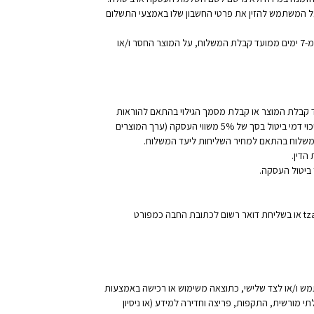
 על המשתמש להזין את פרטי החשבון שלו באמצעי התשלום
היה ומשתמש קיבל משלוח הזמנה שכולל מוצרים חסרים ו/או במקרה של פגם במוצר שהתקבל, על ומשתמש להודיע לחברה באופן מיידי ולא יאוחר מ-7 ימים ממועד קבלת המשלוח, על המוצר החסר ו/או
דיל מרכישת קורס שלגביו קיימת מדיניות ביטולים נפרדת שמוסדרת בעת הרישום לקורס) לא יאוחר מ-30 יום ממועד קבלת המוצר או קבלת מסמך הגילוי בהתאם להוראות
חוק הגנת הצרכן, המאוחר מביניהם, על ידי מסירת הודעה לחברה. במקרה של ביטול, המשתמש יהא זכאי לקבל את התשלום ששולם בגין המוצר בניכוי דמי ביטול בסך של 5% משווי העסקה (ערך המוצרים
הדין.
ביטול העסקה.
tz
או בשליחת דואר רשום לכתובת החבה כמפורט
שתמש ו/או לצד שלישי, כתוצאה משימוש או רכישה באמצעות
תי מורשית, התקפות, פריצה וחדירה למידע (או ניסיון