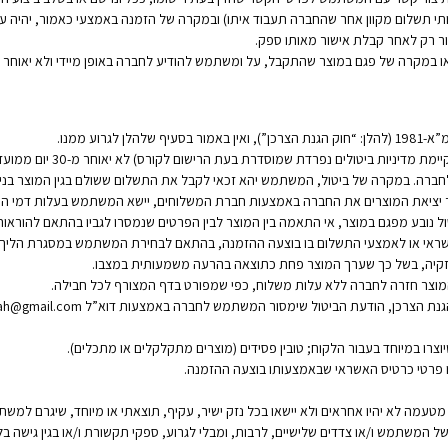
רותי תשלום מקוון אחר שהחברה תעבוד איתו) ובמקרה של הזמנה באמצעי כאמור, יהיה
ר רק לאחר קבלת אישור מאותו ספק.
רוע ממנו.
ביטול עסקה לרכישת מוצר (להב
ל נובע מפגם במוצר, אי התאמה בין המוצר לבין הפרטים שנמסרו לגביו בהתאם להוראות 
האשראי או לאמצעי התשלום בו בוצעה ההזמנה, בהתאם לבחירת המשתמש במסגרת הליך 
נזקיה, בשל כך שערך המוצר פחת כתוצאה בהרעה משמעותית במצבו.
וצר חזרה לחברה ללא עלות משלוח, כפי שמפורט בדף המצורף לכל חבילה.
 הגנת הצרכן, הודעת הביטול שימסור המשתמש לחברה באמצעות דוא”ל
ah@gmail.com
יוצרו במיוחד בעבור הלקוח; טובין פסידים (מוצרים מתקלקלים או מתכלים).
ו פרטי כרטיס האשראי שבאמצעותו בוצעה ההזמנה.
מטעמה לא יהיו אחראים ולא יישאו בכל נזק ישיר, עקיף, תוצאתי או מיוחד, שיגרם למ
של המשתמש ו/או צדדים שלישיים, לרבות, ומבלי לגרוע, ספקי תקשורת ו/או בגין גישה בל