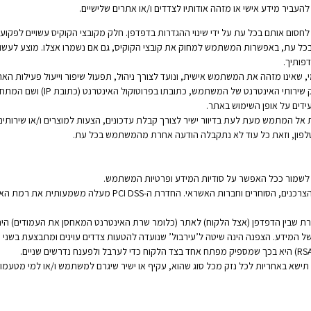
העביר מידע אישי או מזהה אודותיו לצדדים ו/או אתרים שלישיים.
 לחסום אותם בכל עת על ידי שינוי ההגדרות בדפדפן. חלק מקובצי הקוקיס עשויים לפקו
בו. בכל עת, באפשרות המשתמש למחוק את קובצי הקוקיס, גם אם נשמרו אצלו. מוצע לע
פותיך.
, שאינו מזהה את המשתמש אישית, ונועד לצורך ניהול, תפעול שיפור וייעול פעילות ה
בהתאם לאופי הגלישה באתר, עשויים 
עידים על אופן השימוש באתר.
המתמש מעת לעת בדיוור ישיר לצורך קבלת עדכונים, הצעות למוצרים ו/או שירותים, 
שמור ככל האפשר על סודיות המידע ופרטיות המשתמש.
תקני האבטחה החמורים שהאתר עומד בהם נועדו להגן על הצרכנים, הסו
פרוטוקול SSL, כלומר כל התקשורת שבין הדפדפן (אצל הלקוח) לאתר (כלומר שרת האינטרנט המאחסן את ה
 המידע. הצפנה הינה שיטה ל’עירבול’ שנועדה להטעות צדדים עוינים ומתבצעת בשני
תישא באחריות לכל נזק מכל סוג שהוא, עקיף או ישיר שיגרם למשתמש ו/או למי מטעמו, אם