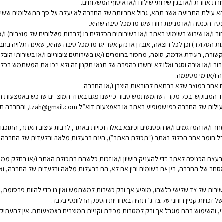
אחרת ו/או בגין שירותי שילוח ו/או איסוף המשלוחים.
הא עילת התביעה אשר תהא, גבול אחריותה של החברה לא יעלה על סך התשלומים ששי
ד הכנסה ו/או מניעת רווח שיגרמו מכל סיבה שהיא.
ר ו/או שיבוש בשימוש באתר ו/או בשירותים הכלולים בו (לרבות משלוחים של מוצרים) ו/
ת הסלולר) וכן לכל הוצאה, אובדן או נזק אשר יגרמו מכל סיבה שהיא, שאינה תלויה בחבר
, רעידת אדמה, סופה, מחסור בחומרים ו/או בשירותים ציבוריים ו/או בשירותי הובלה,
ו/או איבה וסגר ואלו לא יחשבו כהפרה של תנאי תקנון זה ולא יזכו את המשתמש בכל ס
 ו/או מי מטעמה.
אחר במוצר שלא בהתאם להוראות היצרן ו/או החברה.
ד המבוקש. בכל מקרה שהמשתמש סבור כי ישנו פגם באחד המוצרים שרכש באמצעות האת
tzah@gmail.com
, והחברה ת
מסחר ו/או המדגמים ו/או הפטנטים וכיוצא באלה זכויות באתר, לרבות עיצוב האתר, התוכנ
 וכל חומר אחר הכלול באתר (“תכולת האתר”), הינם בבעלות מלאה ובלעדית של החברה, 
 בעצם הכניסה לאתר כדי להעניק רישיון ו/או זכות כלשהם בתכולת האתר ו/או בחלק ממנ
סחר של החברה, בין אם רשומים ובין אם לא, הם בבעלות מלאה ובלעדית של החברה, ואין
שירות של צד שלישי כלשהו, מופיע אך ורק כשירות למשתמש ואין בו כדי להוות פרסומת, 
כויות קניין רוחני של צד ג’ תהיה באחריות הספק הרלוונטי בלבד.
 והשימוש בהם מוגבל אך ורק למטרות מכירת וקניית המוצרים באמצעותם. אין להעתיק,