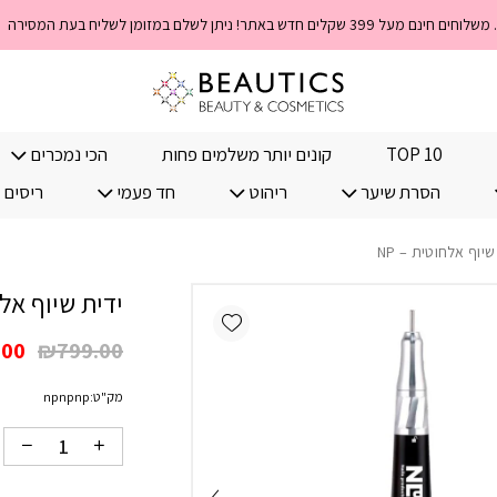
כמות ידית שיוף אלחוטית - 
קוד 
TOP 10
קונים יותר משלמים פחות
הכי נמכרים
הסרת שיער
ריהוט
חד פעמי
ריסים 
שיוף אלחוטית – NP
ידית שיוף אלחו
Add wishlist
המח
.00
₪
799.00
המק
מק"ט:
npnpnp
היה
00.