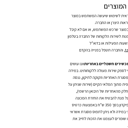
המוצרים
אית לשימוש שיעשה המשתמש במוצר
אות היצרן או החברה.
מוצר שרכש המשתמש, או אם לא קיבל
לפנות לשירות הלקוחות של החברה בטלפון
t
, והחברה תטפל בפנייה בהקדם
מכשירים חשמליים באחריות
אנו עושים
י לספק שירות מעולה ללקוחותינו. במידה
סגרת האחריות וזקוקה לתיקון, ננסה
ית מתוך המלאי הקיים (שירות שניתן על
כחלק מהאחריות של היבואן הרשמי),
על מנת להבטיח את החזרת המכונה
החלופית, יילקח פיקדון בסך 350 ש”ח באמצעות כרטיס
כי במידה ולא ניתן לתפוס מסגרת אשראי
ו שומרים לעצמנו את הזכות לחייב את