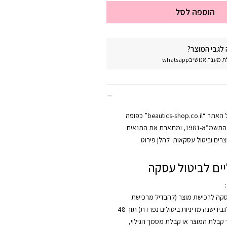
הוספה לסל
לגבי המוצר?
נה אנושי בwhatsapp
מדיניות החזרות של האתר “beautics-shop.co.il” כפופה
לחוק הגנת הצרכן, התשמ”א-1981, ומתארת את התנאים
רים וביטול עסקאות. להלן פירוט
ים לביטול עסקה
:
סקה לרכישת מוצר (להבדיל מרכישת
קורס, אשר לגביו ישנה מדיניות ביטולים נפרדת) תוך 48
קבלת המוצר או קבלת מסמך הגילוי,