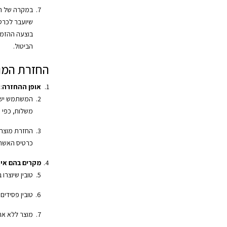
במקרה של החז
שיועבר לכרט
בוצעה ההזמ
הביטול.
החזרת המו
אופן ההחזרה
:
המשתמש ישל
משלוח, כפי 
החזרת מוצרי
כרטיס האשרא
מקרים בהם אין 
טובין שיוצרו 
טובין פסידים
מוצר ללא אר