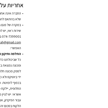
אחריות על 
החברה אינה אחר
שלא בהתאם להור
במקרה של פגם ב
שירות ראוי, יש 
074-7399001 בשעות הפעילות או בדוא”ל
zah@gmail.com
האפשרי.
החלפה ותיקון 
כל שביכולתנו כד
ומכונה נמצאת במ
לספק מכונה חלופ
ידי ביוטיקס ולא 
בכפוף לזמינות. 
אשראי. יש לציין 
עבור הפיקדון, אנ
הלקוח בסכום זה.