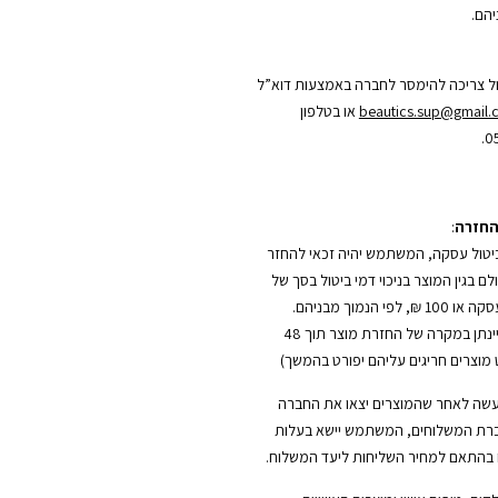
הם.
ל צריכה להימסר לחברה באמצעות דוא”ל
beautics.sup@gmail
או בטלפון
0
החזרה
:
טול עסקה, המשתמש יהיה זכאי להחזר
 בגין המוצר בניכוי דמי ביטול בסך של
5% משווי העסקה או 100 ₪, לפי הנמוך מבניהם.
(החזר כספי יינתן במקרה של החזרת מוצר תוך 48
מוצרים חריגים עליהם יפורט בהמשך)
עשה לאחר שהמוצרים יצאו את החברה
רת המשלוחים, המשתמש יישא בעלות
בהתאם למחיר השליחות ליעד המשלוח.