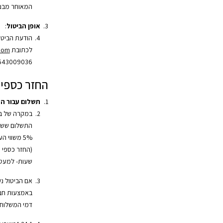
המאוחר מבני
אופן הביטול
:
הודעת הביטו
לכתובת
.com
543009036.
החזר כספי
תשלום עבור ה
במקרה של בי
התשלום ששולם
שעות- למעט 
אם הביטול נ
באמצעות חב
דמי המשלוח 