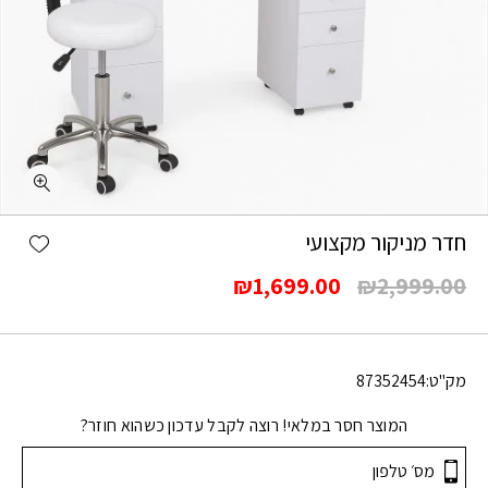
shlist
חדר מניקור מקצועי
המחיר
המחיר
₪
1,699.00
₪
2,999.00
המקורי
הנוכחי
היה:
הוא:
₪1,699.00.
₪2,999.00.
מק"ט:
87352454
המוצר חסר במלאי! רוצה לקבל עדכון כשהוא חוזר?