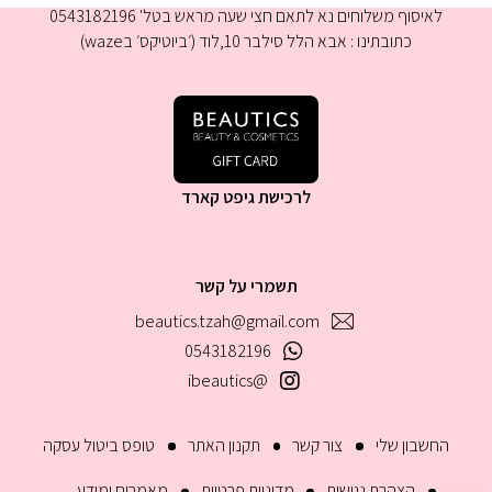
לאיסוף משלוחים נא לתאם חצי שעה מראש בטל' 0543182196
כתובתינו : אבא הלל סילבר 10,לוד (׳ביוטיקס׳ בwaze)
לרכישת גיפט קארד
תשמרי על קשר
beautics.tzah@gmail.com
0543182196
@ibeautics
החשבון שלי
צור קשר
תקנון האתר
טופס ביטול עסקה
הצהרת נגישות
מדיניות פרטיות
מאמרים ומידע