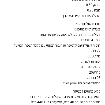
עומק 0.50
גובה 0.76
יש גלגלים בשני צידי השולחן
מנורת שולחן מעוצבת
בעלת ראש מתכוונן.
בעלת כפתור דיגיטלי לשליטה על עוצמת האור.
דימר 4 מצבים.
חיבור לשולחן עם קלאפה או חיבור רצפתי עם סטנד רצפתי המיועד
ללופה.
נורת LED.
אחריות לשנה .
AC 100-240V
כח 20W
96 נורות לד
המנורה עם מיתוג tres jolie
כסא מתאים למניקור
תמיכת גב עם משענת עבה ומעוגלת העוטפת את הגב
מידות : פיתת ישיבה 40 ס”מ, משענת גב 44X35 ס”מ.