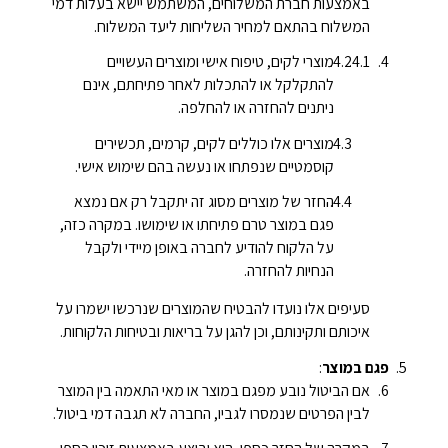
באמצעות חברת המשלוחים, המשתמש יישא בעלות דמי
המשלוח בהתאם למחיר השליחות ליעד המשלוח.
מוצרי לקים, טיפוח אישי ומוצרים העשויים
להתקלקל או להתכלות לאחר פתיחתם, אינם
ניתנים להחזרה או להחלפה.
מוצרים אלו כוללים לקים, קרמים, תכשירים
קוסמטיים שנפתחו או נעשה בהם שימוש אישי.
החזר של מוצרים מסוג זה יתקבל רק אם נמצא
פגם במוצר טרם פתיחתו או שימושו. במקרה כזה,
על הלקוח להודיע לחברה באופן מיידי ולקבל
הנחיות להחזרה.
סעיפים אלו נועדו להבטיח שהמוצרים שנרכשו ישמרו על
איכותם ותקינותם, וכן להגן על בריאות ובטיחות הלקוחות.
פגם במוצר
:
אם הביטול נובע מפגם במוצר או מאי התאמה בין המוצר
לבין הפרטים שנמסרו לגביו, החברה לא תגבה דמי ביטול.