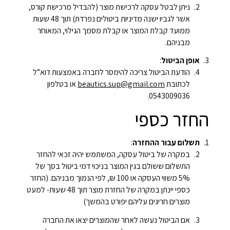
ניתן לבטל עסקה לרכישת מוצר (להבדיל מרכישת קורס,
אשר לגביו ישנה מדיניות ביטולים נפרדת) תוך 48 שעות
ממועד קבלת המוצר או קבלת מסמך הגילוי, המאוחר
מבניהם.
אופן הביטול
:
הודעת הביטול צריכה להימסר לחברה באמצעות דוא”ל
לכתובת
beautics.sup@gmail.com
או בטלפון
0543009036.
החזר כספי
תשלום עבור ההחזרה
:
במקרה של ביטול עסקה, המשתמש יהיה זכאי להחזר
התשלום ששולם בגין המוצר בניכוי דמי ביטול בסך של
5% משווי העסקה או 100 ₪, לפי הנמוך מבניהם. (החזר
כספי יינתן במקרה של החזרת מוצר תוך 48 שעות- למעט
מוצרים חריגים עליהם יפורט בהמשך)
אם הביטול נעשה לאחר שהמוצרים יצאו את החברה