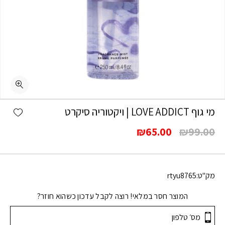
shlist
מי גוף LOVE ADDICT | ויקטוריה סיקרט
המחיר
המחיר
₪
65.00
₪
99.00
המקורי
הנוכחי
היה:
הוא:
₪65.00.
₪99.00.
מק"ט:
rtyu8765
המוצר חסר במלאי! רוצה לקבל עדכון כשהוא חוזר?