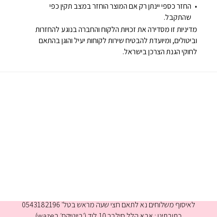
החזר כספי יינתן רק אם המוצר הוחזר במצב תקין כפי
שהתקבל.
מדיניות זו מסדירה את זכויות הלקוח והחברה בנוגע להחזרות
וביטולים, ומיועדת להבטיח שירות לקוחות יעיל והוגן בהתאם
לחוקי הגנת הצרכן בישראל.
א-ה 9:00-16:00
לאיסוף משלוחים נא לתאם חצי שעה מראש בטל' 0543182196
כתובתינו : אבא הלל סילבר 10,לוד (׳ביוטיקס׳ בwaze)