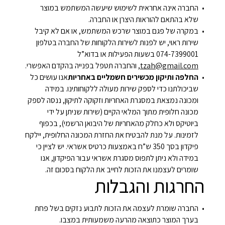
החברה אינה אחראית לשימוש שיעשה המשתמש במוצר
שלא בהתאם להוראות היצרן או החברה.
במקרה של פגם במוצר שרכש המשתמש, או אם לא קיבל
שירות ראוי, יש לפנות לשירות הלקוחות של החברה בטלפון
074-7399001 בשעות הפעילות או בדוא”ל
tzah@gmail.com
, והחברה תטפל בפנייה בהקדם האפשרי.
החלפה ותיקון מכשירים חשמליים באחריות
אנו עושים כל
שביכולתנו כדי לספק שירות מעולה ללקוחותינו. במידה
ומכונה נמצאת במסגרת האחריות וזקוקה לתיקון, ננסה לספק
מכונה חלופית מתוך המלאי הקיים (שירות שניתן על ידי
ביוטיקס ולא כחלק מהאחריות של היבואן הרשמי), בכפוף
לזמינות. על מנת להבטיח את החזרת המכונה החלופית, יילקח
פיקדון בסך 350 ש”ח באמצעות כרטיס אשראי. יש לציין כי
במידה ולא ניתן לתפוס מסגרת אשראי עבור הפיקדון, אנו
שומרים לעצמנו את הזכות לחייב את הלקוח בסכום זה.
החרגות והגבלות
החברה שומרת לעצמה את הזכות לתבוע נזקים בשל פחת
בערך המוצר כתוצאה מהרעה משמעותית במצבו.